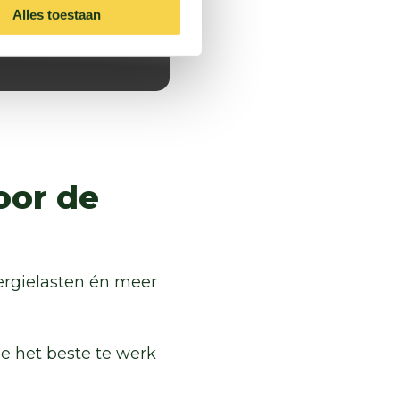
Alles toestaan
oor de
ergielasten én meer
je het beste te werk