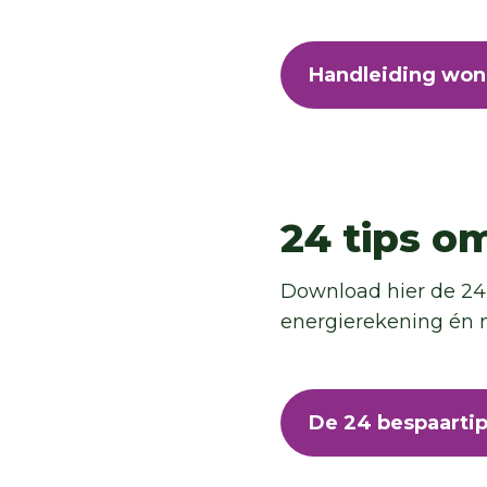
Handleiding won
24 tips o
Download hier de 24 
energierekening én 
De 24 bespaarti