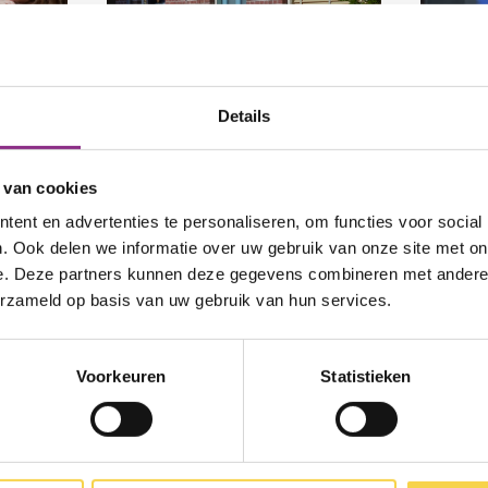
tis gesprek met Energiecoach
Lees meer over Gratis financieel adv
Lees 
Details
Betaald
 van cookies
energieadvies
En
ent en advertenties te personaliseren, om functies voor social
. Ook delen we informatie over uw gebruik van onze site met on
(49,50)
e 
e. Deze partners kunnen deze gegevens combineren met andere i
erzameld op basis van uw gebruik van hun services.
Voorkeuren
Statistieken
urtteams
Lees meer over Betaald energieadvi
Lees 