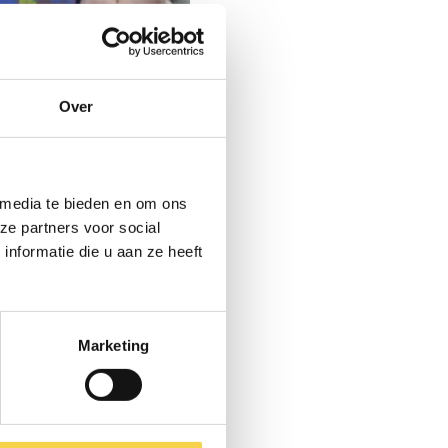
ies
meer over Warmtescan aanvragen
Over
ergiecoöperati
 media te bieden en om ons
ze partners voor social
DEEL Leusden
nformatie die u aan ze heeft
Marketing
es (49,50)
meer over Energiecoöperatie DEEL Leusden