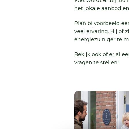
Wat wordt er bij jo
het lokale aanbod en
Plan bijvoorbeeld ee
veel ervaring. Hij of
energiezuiniger te 
Bekijk ook of er al e
vragen te stellen!
Gratis gespr
met
Energiecoac