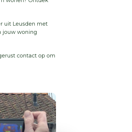
aam wonen? Ontdek
er uit Leusden met
 om jouw woning
 gerust contact op om
rmtescan
nvragen