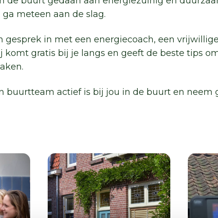
u in de buurt gedaan aan energiezuinig en duurz
 ga meteen aan de slag.
n gesprek in met een energiecoach, een vrijwillig
 zij komt gratis bij je langs en geeft de beste tips
maken.
en buurtteam actief is bij jou in de buurt en neem
ek
Gratis financieel
Wa
h
advies
aa