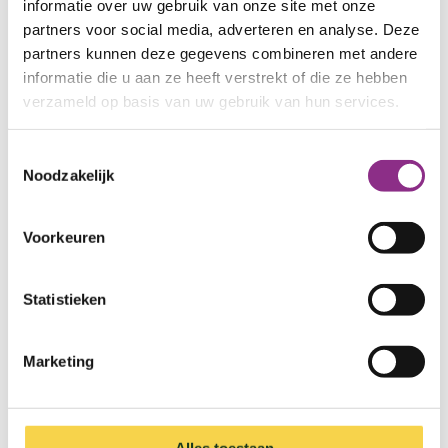
informatie over uw gebruik van onze site met onze
verantwoordelijken);
partners voor social media, adverteren en analyse. Deze
uitvoerende partners (uitsluitend voor
partners kunnen deze gegevens combineren met andere
uitvoering van jouw traject);
informatie die u aan ze heeft verstrekt of die ze hebben
onze ICT-dienstverleners en het platform van
verzameld op basis van uw gebruik van hun services.
het EDC;
derden, alleen wanneer dit noodzakelijk is
Toestemmingsselectie
voor de uitvoering van onze dienstverlening,
Noodzakelijk
worden relevante gegevens verstrekt aan
zorgvuldig geselecteerde partijen, en
Voorkeuren
uitsluitend voor het doel waarvoor de
gegevens zijn verzameld.
Statistieken
Wij verkopen jouw gegevens nooit aan derden.
Marketing
Hoe lang bewaren wij jouw
gegevens?
Subsidie- en financiële gegevens: 7 jaar