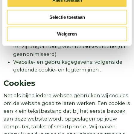
Alles toestaan
(fiscale bewaarplicht).
Gegevens over trajecten en advies: niet langer
Selectie toestaan
dan strikt nodig is om de doelen te realiseren
waarvoor jouw gegevens worden verzameld,
Weigeren
in ieder geval maximaal 5 jaar na afronding,
tenzij langer nodig voor beleidsevaluatie (dan
geanonimiseerd).
Website- en gebruiksgegevens: volgens de
geldende cookie- en logtermijnen .
Cookies
Net als bijna iedere website gebruiken wij cookies
om de website goed te laten werken. Een cookie is
een klein tekstbestand dat bij het eerste bezoek
aan deze website wordt opgeslagen op jouw
computer, tablet of smartphone. Wij maken