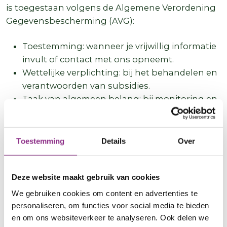
is toegestaan volgens de Algemene Verordening
Gegevensbescherming (AVG):
Toestemming: wanneer je vrijwillig informatie
invult of contact met ons opneemt.
Wettelijke verplichting: bij het behandelen en
verantwoorden van subsidies.
Taak van algemeen belang: bij monitoring en
beleidsontwikkeling voor de energietransitie.
Overeenkomst: wanneer je je aanmeldt voor
een traject of actie die wij uitvoeren.
Toestemming
Details
Over
Met wie delen wij jouw
gegevens?
Deze website maakt gebruik van cookies
We gebruiken cookies om content en advertenties te
Wij delen jouw gegevens alleen met:
personaliseren, om functies voor social media te bieden
en om ons websiteverkeer te analyseren. Ook delen we
de provincie Utrecht en je gemeente (als