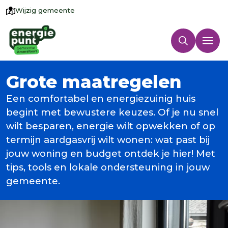
Wijzig gemeente
Grote maatregelen
Een comfortabel en energiezuinig huis
begint met bewustere keuzes. Of je nu snel
wilt besparen, energie wilt opwekken of op
termijn aardgasvrij wilt wonen: wat past bij
jouw woning en budget ontdek je hier! Met
tips, tools en lokale ondersteuning in jouw
gemeente.