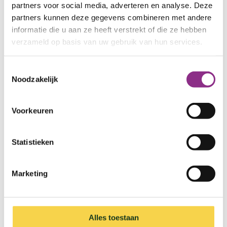
partners voor social media, adverteren en analyse. Deze
partners kunnen deze gegevens combineren met andere
informatie die u aan ze heeft verstrekt of die ze hebben
verzameld op basis van uw gebruik van hun services.
Toestemmingsselectie
Noodzakelijk
Voorkeuren
Statistieken
Marketing
Aardgasvrij wonen
Alles toestaan