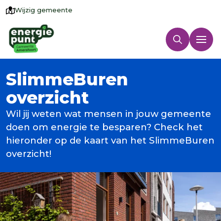
Wijzig gemeente
SlimmeBuren
overzicht
Wil jij weten wat mensen in jouw gemeente
doen om energie te besparen? Check het
hieronder op de kaart van het SlimmeBuren
overzicht!