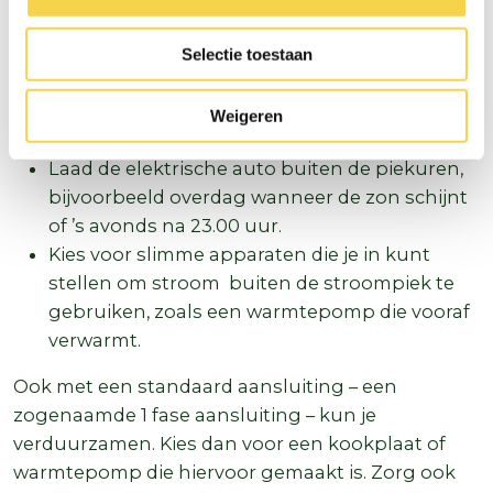
Gebruik apparaten zoals wasmachine en
vaatwasser overdag, als er veel zon is. Dan zal
Selectie toestaan
elektriciteit het goedkoopste zijn en als je
eigen zonnepanelen hebt, gebruik je je eigen
Weigeren
stroom.
Laad de elektrische auto buiten de piekuren,
bijvoorbeeld overdag wanneer de zon schijnt
of ’s avonds na 23.00 uur.
Kies voor slimme apparaten die je in kunt
stellen om stroom buiten de stroompiek te
gebruiken, zoals een warmtepomp die vooraf
verwarmt.
Ook met een standaard aansluiting – een
zogenaamde 1 fase aansluiting – kun je
verduurzamen. Kies dan voor een kookplaat of
warmtepomp die hiervoor gemaakt is. Zorg ook