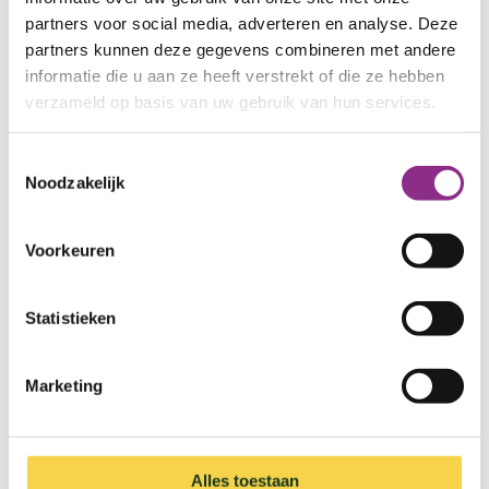
verduurzamen.
partners voor social media, adverteren en analyse. Deze
partners kunnen deze gegevens combineren met andere
Tips om slim om te gaan met stroom:
informatie die u aan ze heeft verstrekt of die ze hebben
verzameld op basis van uw gebruik van hun services.
Tussen 16.00 en 21.00 uur is het heel druk op
het stroomnet. Gebruik stroom zo veel
Toestemmingsselectie
mogelijk buiten deze stroompiek.
Noodzakelijk
Gebruik eigen zonne-energie als deze wordt
opgewekt. Dat scheelt drukte op het net,
Voorkeuren
maar bespaart ook kosten.
Denk goed na over hoeveel zonnepanelen je
nodig hebt en stem deze af op jouw verbruik.
Statistieken
Ga je zonnepanelen plaatsen? Plaats deze
dan in de ligging oost/west. Dan wek je langer
Marketing
stroom op (ochtend- en avondzon) en heb je
vaker energie van je zonnepanelen op
momenten dat je die ook zelf gelijk kunt
Alles toestaan
verbruiken.