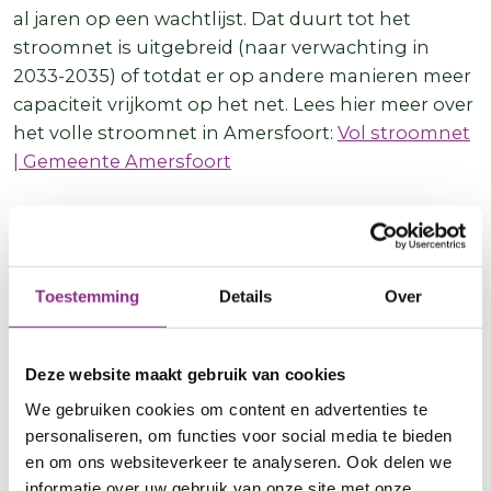
al jaren op een wachtlijst. Dat duurt tot het
stroomnet is uitgebreid (naar verwachting in
2033-2035) of totdat er op andere manieren meer
capaciteit vrijkomt op het net. Lees hier meer over
het volle stroomnet in Amersfoort:
Vol stroomnet
| Gemeente Amersfoort
Slim omgaan met energie
Tot het stroomnet is uitgebreid, moeten we slim
Toestemming
Details
Over
omgaan met ons stroomgebruik. Dat geldt voor
grote bedrijven, maar ook voor huishoudens. Dat
betekent dat we ons energiegebruik spreiden
Deze website maakt gebruik van cookies
over de dag, zodat we pieken in gebruik
We gebruiken cookies om content en advertenties te
vermijden, en zo veel mogelijk stroom gebruiken
personaliseren, om functies voor social media te bieden
zodra deze wordt opgewekt. Daarmee kun je
en om ons websiteverkeer te analyseren. Ook delen we
kosten besparen en toch doorgaan met
informatie over uw gebruik van onze site met onze