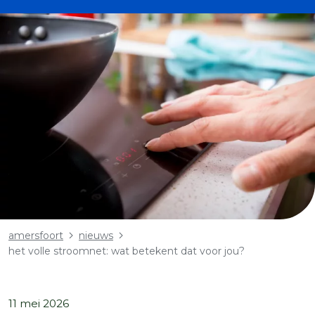
Kruimelpad
amersfoort
nieuws
het volle stroomnet: wat betekent dat voor jou?
11 mei 2026