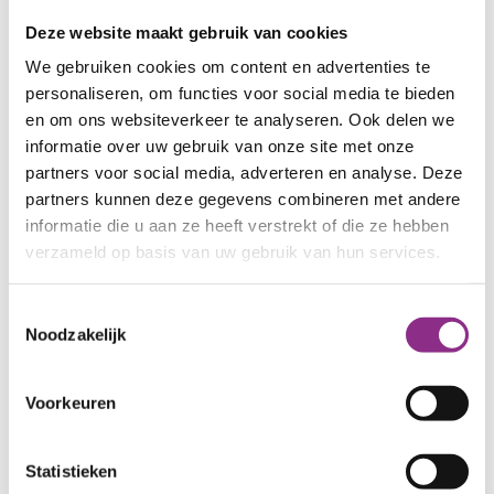
Deze website maakt gebruik van cookies
We gebruiken cookies om content en advertenties te
personaliseren, om functies voor social media te bieden
en om ons websiteverkeer te analyseren. Ook delen we
informatie over uw gebruik van onze site met onze
partners voor social media, adverteren en analyse. Deze
partners kunnen deze gegevens combineren met andere
informatie die u aan ze heeft verstrekt of die ze hebben
verzameld op basis van uw gebruik van hun services.
Kleine maatregelen
Toestemmingsselectie
Noodzakelijk
Zo kun je snel en zonder veel geld energie
besparen!
Voorkeuren
Ik wil besparen
Statistieken