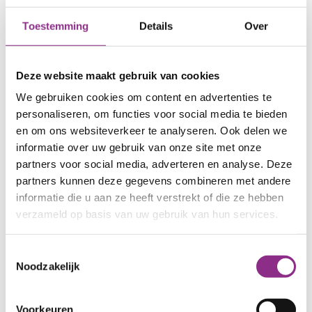
Toestemming
Details
Over
Deze website maakt gebruik van cookies
Klimaatweek
We gebruiken cookies om content en advertenties te
Van 2 t/m 8 november 2026 barst de zesde editie
personaliseren, om functies voor social media te bieden
van de Klimaatweek los.
en om ons websiteverkeer te analyseren. Ook delen we
Datum
2 t/m 8 november 2026
informatie over uw gebruik van onze site met onze
partners voor social media, adverteren en analyse. Deze
Check of jouw gemeente meedoet!
partners kunnen deze gegevens combineren met andere
over Klimaatweek
Lees meer
informatie die u aan ze heeft verstrekt of die ze hebben
verzameld op basis van uw gebruik van hun services.
Toestemmingsselectie
Noodzakelijk
Voorkeuren