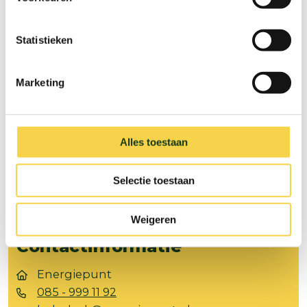
Statistieken
Volg ons op
Marketing
Facebook
Instagram
Snel naar
Alles toestaan
Over het Energiepunt
Contact
Selectie toestaan
Aanmelden
Weigeren
Nieuwsbrief
Contactinformatie
Energiepunt
085 - 999 11 92