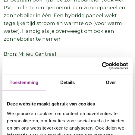
PVT-collectoren genoemd: een zonnepaneel en
zonneboiler in één. Een hybride paneel wekt
tegelijkertijd stroom én warmte op (voor warm
water). Handig als je overweegt om ook een
zonneboiler te nemen!
Bron: Milieu Centraal
Vergunningen
Bouwvergunning
Toestemming
Details
Over
Voor zonneboilers heb je meestal geen
vergunning (officieel ‘Omgevingsvergunning
Deze website maakt gebruik van cookies
bouwactiviteit’) nodig. Maar in sommige gevallen
We gebruiken cookies om content en advertenties te
wel. Bijvoorbeeld als je woning een monument is
personaliseren, om functies voor social media te bieden
of een beschermd stads- of dorpsgezicht. Vraag
en om ons websiteverkeer te analyseren. Ook delen we
dit na bij je gemeente of doe de vergunningcheck
informatie over uw gebruik van onze site met onze