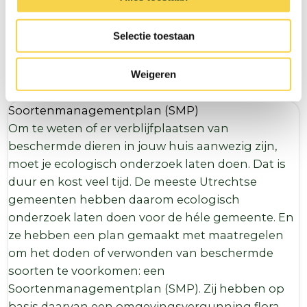
fauna-activiteit nodig. Met een
Soortenmanagementplan (SMP) regelt de
Selectie toestaan
gemeente dit voor jou (klik hieronder voor meer
informatie).
Weigeren
Soortenmanagementplan (SMP)
Om te weten of er verblijfplaatsen van
beschermde dieren in jouw huis aanwezig zijn,
moet je ecologisch onderzoek laten doen. Dat is
duur en kost veel tijd. De meeste Utrechtse
gemeenten hebben daarom ecologisch
onderzoek laten doen voor de héle gemeente. En
ze hebben een plan gemaakt met maatregelen
om het doden of verwonden van beschermde
soorten te voorkomen: een
Soortenmanagementplan (SMP). Zij hebben op
basis daarvan een omgevingsvergunning flora-