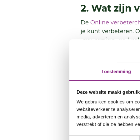
2. Wat zijn
De
Online verbeterc
je kunt verbeteren. 
verwarming- en koeli
staan
kleine maatre
hoeveel euro en CO2 j
verbeteringen je aan 
Toestemming
3. Hoe beta
Deze website maakt gebruik
Om je woning energi
We gebruiken cookies om cont
je kunt vaak ook ge
websiteverkeer te analyseren
subsidies en leninge
media, adverteren en analys
doen met
lokale acti
verstrekt of die ze hebben v
Toestemmingsselectie