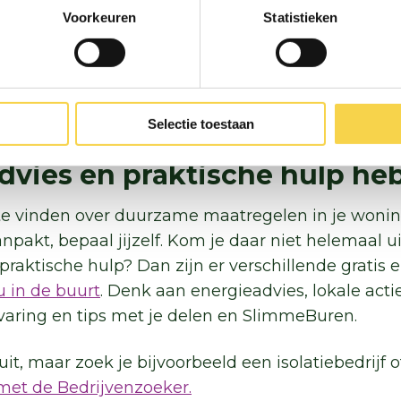
tijd gaat het me kosten?
Voorkeuren
Statistieken
osten relatief weinig tijd en gedoe in huis.
Grote 
ar besparen ook meer energie. Het kan slim zijn
egel te nemen op een ‘natuurlijk moment’. Denk 
of een verbouwing. Maar ook als er een subsidie b
Selectie toestaan
advies en praktische hulp he
e te vinden over duurzame maatregelen in je wonin
anpakt, bepaal jijzelf. Kom je daar niet helemaal ui
 praktische hulp? Dan zijn er verschillende gratis 
ou in de buurt
. Denk aan energieadvies, lokale actie
aring en tips met je delen en
SlimmeBuren
.
it, maar zoek je bijvoorbeeld een isolatiebedrijf o
 met de Bedrijvenzoeker.