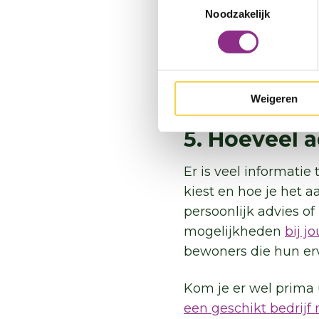
4. Hoeveel 
Noodzakelijk
Kleine maatregelen
k
meer tijd en geld ma
energiezuinige maatr
aankoop van je huis 
Weigeren
5. Hoeveel 
Er is veel informati
kiest en hoe je het a
persoonlijk advies of
mogelijkheden
bij j
bewoners die hun erv
Kom je er wel prima u
een geschikt bedrijf