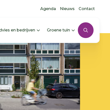
Agenda
Nieuws
Contact
dvies en bedrijven
Groene tuin
s uitklappen
In jouw buurt uitklappen
Menu Advies en bedrijven uitkla
Menu Groene tui