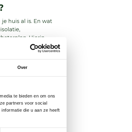
?
je huis al is. En wat
solatie,
beterplan. Hierin
t ze kosten en
met welke
Over
en?
ld gebruiken, maar
 media te bieden en om ons
ngen
. Ontdek welke
ze partners voor social
ck ook of je mee kunt
nformatie die u aan ze heeft
 bij jou in de buurt.