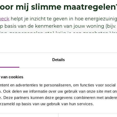
 voor mij slimme maatregelen
heck
helpt je inzicht te geven in hoe energiezuinig 
Op basis van de kenmerken van jouw woning (bijv. i
ng, zonnepanelen etc.) krijg je een zogeheten Ver
gelen
en
grote maatregelen
die je kunt nemen, wa
e ermee bespaart. Je kiest natuurlijk zelf of en 
de slag gaat.
Details
al ik de duurzame maatregel
 van cookies
ezuiniger en duurzamer te maken kan je spaarge
ent en advertenties te personaliseren, om functies voor social
bruikmaken van duurzaamheidssubsidies en -
leni
. Ook delen we informatie over uw gebruik van onze site met on
n
er zijn waar jij voor in aanmerking komt. En che
e. Deze partners kunnen deze gegevens combineren met andere i
es
zoals gezamenlijke inkoop van isolatiematerialen
erzameld op basis van uw gebruik van hun services.