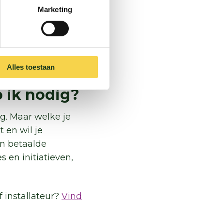
Marketing
maatregelen
kosten
 om een
hierbij aan de
eschikbaar is.
Alles toestaan
b ik nodig?
g. Maar welke je
t en wil je
en betaalde
s en initiatieven,
f installateur?
Vind