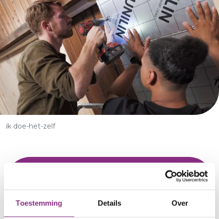
Kruimelpad
ik doe-het-zelf
Toestemming
Details
Over