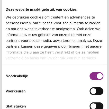
Deze website maakt gebruik van cookies
We gebruiken cookies om content en advertenties te
personaliseren, om functies voor social media te bieden
en om ons websiteverkeer te analyseren. Ook delen we
informatie over uw gebruik van onze site met onze
partners voor social media, adverteren en analyse. Deze
Alinea
partners kunnen deze gegevens combineren met andere
informatie die u aan ze heeft verstrekt of die ze hebben
Lorem ipsum dolor sit amet,
verzameld op basis van uw gebruik van hun services.
consectetur adipiscing elit, sed do
eiusmod tempor incididunt ut labore
Toestemmingsselectie
et dolore magna aliqua. Ut enim ad
Noodzakelijk
minim veniam, quis nostrud
exercitation ullamco laboris nisi ut
Voorkeuren
aliquip ex ea commodo consequat.
Duis aute irure dolor in reprehenderit
in voluptate velit esse cillum dolore eu
Statistieken