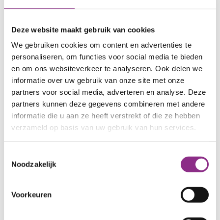
Datum
16 april 2026
Deze website maakt gebruik van cookies
Tijd
16:30 - 18:00
We gebruiken cookies om content en advertenties te
Wijkkamer Alandsbeek: Kokmeeuw 2
personaliseren, om functies voor social media te bieden
en om ons websiteverkeer te analyseren. Ook delen we
https://duurzaam.buurkrachtalandsbeek.nl/
informatie over uw gebruik van onze site met onze
partners voor social media, adverteren en analyse. Deze
partners kunnen deze gegevens combineren met andere
Kom langs tijdens de inloopmiddag Energiezuinig
informatie die u aan ze heeft verstrekt of die ze hebben
Wonen in de wijkkamer, Kokmeeuw 2, op
verzameld op basis van uw gebruik van hun services.
donderdag 16 april tussen 16:30 en 18:00 uur!
Toestemmingsselectie
Het buurtteam Duurzaam Alandsbeek helpt je
Noodzakelijk
graag bij vragen vragen over isolatie,
dakrenovatie of andere energiebesparende
maatregelen. Maar ze bieden bijvoorbeeld ook
Voorkeuren
hulp bij het aanvragen van subsidies of bij het
checken van een offerte.