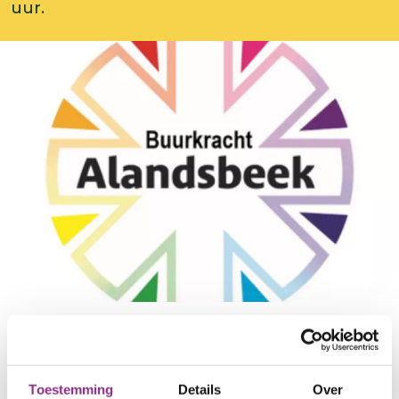
uur.
Kruimelpad
leusden
agenda
inloopmiddag energiezuinig wonen alandsbeek
Toestemming
Details
Over