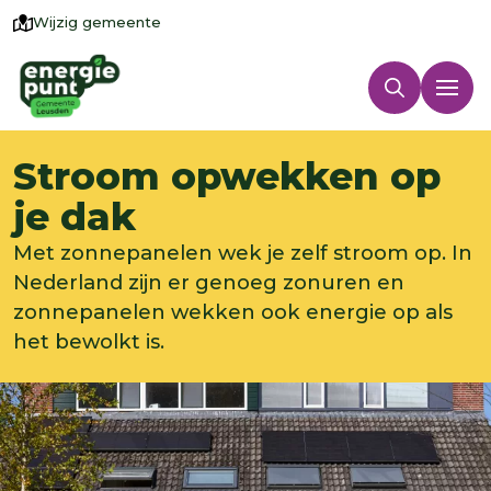
Wijzig gemeente
Stroom opwekken op
je dak
Met zonnepanelen wek je zelf stroom op. In
Nederland zijn er genoeg zonuren en
zonnepanelen wekken ook energie op als
het bewolkt is.