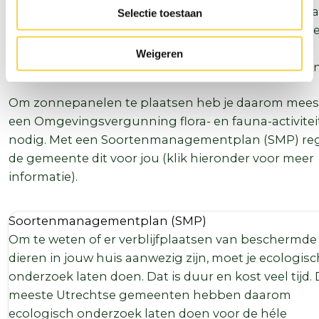
en gierzwaluwen. Ze wonen vaak in spouwmuren, a
Selectie toestaan
gevelbetimmering of onder dakpannen. Volgens d
Omgevingswet mag je hun verblijfplaatsen niet
Weigeren
beschadigen/vernietigen, of dieren verstoren/dode
Om zonnepanelen te plaatsen heb je daarom mees
een Omgevingsvergunning flora- en fauna-activitei
nodig. Met een Soortenmanagementplan (SMP) reg
de gemeente dit voor jou (klik hieronder voor meer
informatie).
Soortenmanagementplan (SMP)
Om te weten of er verblijfplaatsen van beschermde
dieren in jouw huis aanwezig zijn, moet je ecologisc
onderzoek laten doen. Dat is duur en kost veel tijd.
meeste Utrechtse gemeenten hebben daarom
ecologisch onderzoek laten doen voor de héle