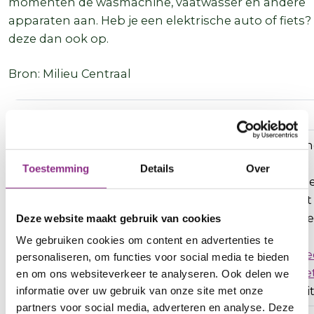
momenten de wasmachine, vaatwasser en andere
apparaten aan. Heb je een elektrische auto of fiets?
deze dan ook op.
Bron: Milieu Centraal
Let op!
Vanaf 1 juli 2026 geldt voor grote delen van provin
Utrecht een aansluitstop. Het verzwaren van
Toestemming
Details
Over
bestaande stroomaansluitingen voor woningen 
MKB, voor bijvoorbeeld zonnepanelen, is dan niet
meer gelijk mogelijk. Deze aanvragen komen op 
Deze website maakt gebruik van cookies
wachtrij. Check tijdig bij de netbeheerder wat er
We gebruiken cookies om content en advertenties te
binnen de huidige aansluiting mogelijk is op:
Che
personaliseren, om functies voor social media te bieden
je stroomaansluiting
. Op de pagina
Vol stroomne
en om ons websiteverkeer te analyseren. Ook delen we
lees je meer over hoe je slim omgaat met elektricit
informatie over uw gebruik van onze site met onze
partners voor social media, adverteren en analyse. Deze