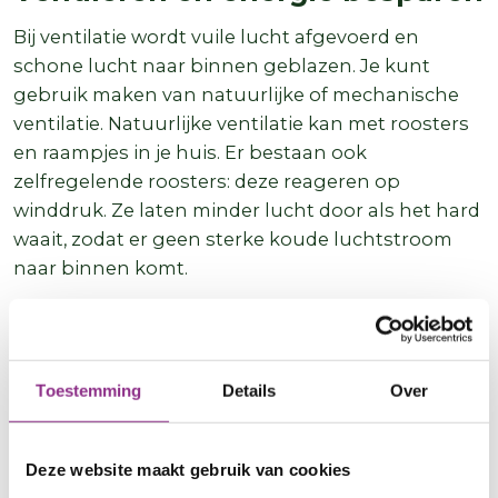
Bij ventilatie wordt vuile lucht afgevoerd en
schone lucht naar binnen geblazen. Je kunt
gebruik maken van natuurlijke of mechanische
ventilatie. Natuurlijke ventilatie kan met roosters
en raampjes in je huis. Er bestaan ook
zelfregelende roosters: deze reageren op
winddruk. Ze laten minder lucht door als het hard
waait, zodat er geen sterke koude luchtstroom
naar binnen komt.
Ongeveer 3 op de 10 huizen heeft een
mechanisch ventilatiesysteem. Als je niet zo’n
systeem hebt, kan je het best een lokale
Toestemming
Details
Over
ventilatie-unit laten plaatsen, met
warmteterugwinning. Hiermee kun je de
belangrijkste ruimte, de woonkamer, goed
Deze website maakt gebruik van cookies
ventileren. Deze unit gebruikt de warmte van de