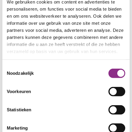
We gebruiken cookies om content en advertenties te
afgevoerde lucht om verse lucht op te warmen.
personaliseren, om functies voor social media te bieden
Zo bespaar je gelijk ook energie!
en om ons websiteverkeer te analyseren. Ook delen we
informatie over uw gebruik van onze site met onze
Je kunt de ventilatie ook uitbreiden met sensoren
partners voor social media, adverteren en analyse. Deze
die CO2 en/of vocht meten. Zijn er meer mensen in
partners kunnen deze gegevens combineren met andere
informatie die u aan ze heeft verstrekt of die ze hebben
huis? Dan komt er meer CO2 in de lucht. De
verzameld op basis van uw gebruik van hun services.
sensor meet dit en laat de ventilatie harder
werken.
Toestemmingsselectie
Noodzakelijk
5 handige ventilatietips
Zorg dat er altijd lucht van buiten naar
Voorkeuren
binnen kan. Gebruik roosters of zet ramen op
een kier.
Statistieken
Zorg voor goede luchtcirculatie in je huis:
houd minstens 1,5 centimeter tussen de
binnendeur en de drempel en plaats
Marketing