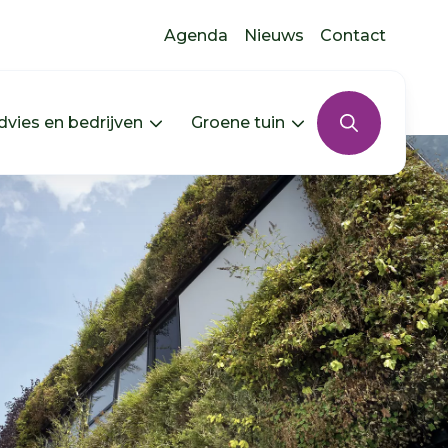
Agenda
Nieuws
Contact
dvies en bedrijven
Groene tuin
s uitklappen
In jouw buurt uitklappen
Menu Advies en bedrijven uitkla
Menu Groene tui