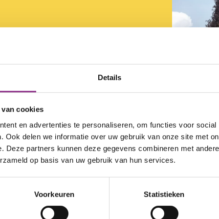
Details
 van cookies
ent en advertenties te personaliseren, om functies voor social
. Ook delen we informatie over uw gebruik van onze site met on
leine mkb-onderneming is het een hele opgave om
e. Deze partners kunnen deze gegevens combineren met andere i
maatregelen je het beste kunt nemen om jouw o
erzameld op basis van uw gebruik van hun services.
energieverbruik te verminderen. Waar moet je be
gingsprogramma voor het mkb (OMKB) geeft grati
end bij jouw bedrijf en ambities.
Voorkeuren
Statistieken