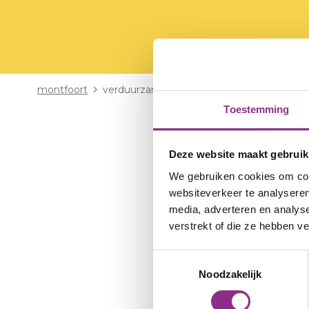
Kruimelpad
montfoort
verduurzamen mkb
Toestemming
Deze website maakt gebruik
We gebruiken cookies om cont
websiteverkeer te analyseren
Voor een micro of k
media, adverteren en analys
welke (technische) 
verstrekt of die ze hebben v
verduurzamen en je 
dat aan? Het ontzor
Toestemmingsselectie
advies op maat, pass
Noodzakelijk