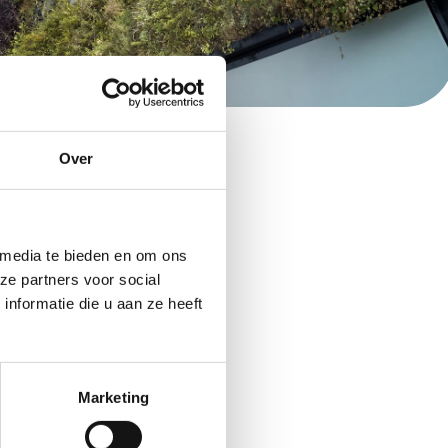
Over
 media te bieden en om ons
ze partners voor social
 precies te weten
nformatie die u aan ze heeft
nderneming te
ginnen en hoe pak je
s ondersteuning en
Marketing