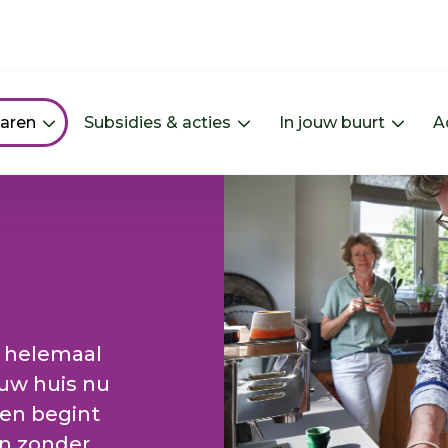
paren
Subsidies & acties
In jouw buurt
A
Menu Energie besparen uitklappen
Menu Subsidies & actie
Menu 
0 helemaal
ouw huis nu
nen begint
en zonder