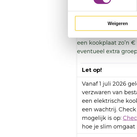
5. Ga elektrisch koke
Weigeren
Met een inductiekook
werkt namelijk op str
een kookplaat zo’n €
eventueel extra groep
Let op!
Vanaf 1 juli 2026 ge
verzwaren van best
een elektrische koo
een wachtrij. Check
mogelijk is op:
Chec
hoe je slim omgaat m