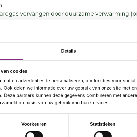
n
 aardgas vervangen door duurzame verwarming (b
rijg je straks een warmtenet op lage temperatuur?
enoeg’ zijn voor lagere temperaturen. Als ze te kle
even. Milieu Centraal heeft meer informatie ove
Details
 van cookies
ldt voor grote delen van provincie Utrecht een aan
ent en advertenties te personaliseren, om functies voor social
. Ook delen we informatie over uw gebruik van onze site met on
aande stroomaansluitingen voor woningen en MKB
e. Deze partners kunnen deze gegevens combineren met andere i
 dan niet meer gelijk mogelijk. Deze aanvragen
erzameld op basis van uw gebruik van hun services.
dig bij de netbeheerder wat er binnen de huidige a
omaansluiting
. Op de pagina
Vol stroomnet
lees je
triciteit.
Voorkeuren
Statistieken