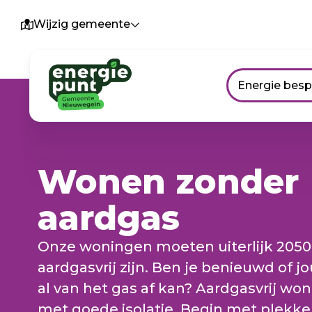
Wijzig gemeente
Energie bes
Wonen zonder
aardgas
Onze woningen moeten uiterlijk 205
aardgasvrij zijn. Ben je benieuwd of j
al van het gas af kan? Aardgasvrij wo
met goede isolatie. Begin met plekk