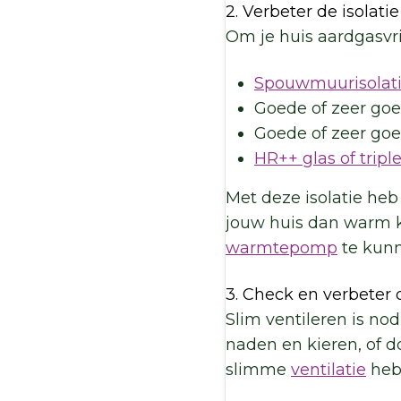
2. Verbeter de isolatie
Om je huis aardgasvri
Spouwmuurisolatie
Goede of zeer go
Goede of zeer go
HR++ glas of triple
Met deze isolatie heb
jouw huis dan warm k
warmtepomp
te kunn
3. Check en verbeter d
Slim ventileren is no
naden en kieren, of d
slimme
ventilatie
heb 