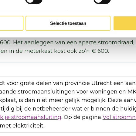
n
Selectie toestaan
plaat heb je geen gas meer nodig om te koken. E
oom, is zuinig en ook nog veiliger dan koken op 
 600. Het aanleggen van een aparte stroomdraad,
en in de meterkast kost ook zo’n € 600.
ldt voor grote delen van provincie Utrecht een aan
aande stroomaansluitingen voor woningen en MKB
kplaat, is dan niet meer gelijk mogelijk. Deze a
 tijdig bij de netbeheerder wat er binnen de huidi
k je stroomaansluiting
. Op de pagina
Vol stroomn
et elektriciteit.