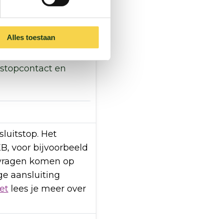
Alles toestaan
en inductiekookplaat
gas. Gemiddeld kost
 stopcontact en
sluitstop. Het
, voor bijvoorbeeld
anvragen komen op
ge aansluiting
et
lees je meer over