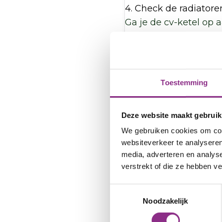
4. Check de radiatore
Ga je de cv-ketel op
warmtepomp
), of k
je radiatoren ‘groot g
voldoende warmte afg
verwarming
.
Toestemming
Let op!
Deze website maakt gebruik
Vanaf 1 juli 2026 ge
We gebruiken cookies om cont
websiteverkeer te analyseren
verzwaren van best
media, adverteren en analys
een warmtepomp, is
verstrekt of die ze hebben v
wachtrij. Check tij
is op:
Check je stro
Toestemmingsselectie
slim omgaat met elek
Noodzakelijk