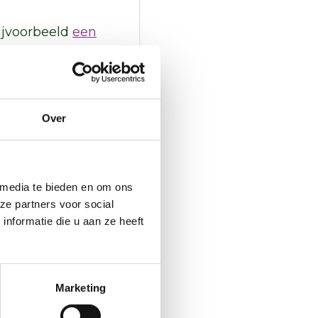
ijvoorbeeld
een
 Dan moet je weten of
in zijn, kunnen ze niet
r
lage temperatuur
Over
sluitstop. Het
 media te bieden en om ons
ze partners voor social
, voor bijvoorbeeld
nformatie die u aan ze heeft
 komen op een
ansluiting mogelijk
 meer over hoe je
Marketing