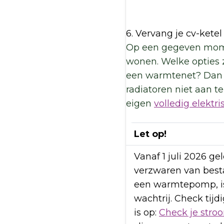
6. Vervang je cv-ketel
Op een gegeven momen
wonen. Welke opties z
een warmtenet? Dan h
radiatoren niet aan t
eigen
volledig elekt
Let op!
Vanaf 1 juli 2026 ge
verzwaren van best
een warmtepomp, is
wachtrij. Check tij
is op:
Check je stro