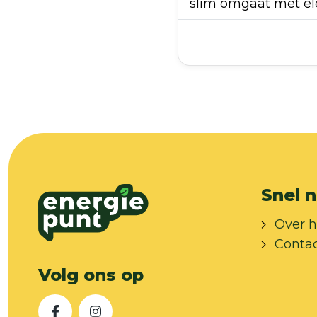
slim omgaat met elek
Snel n
Over h
Conta
Volg ons op