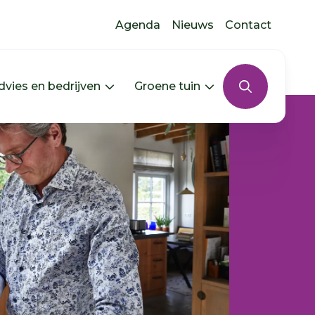
Agenda
Nieuws
Contact
dvies en bedrijven
Groene tuin
s uitklappen
In jouw buurt uitklappen
Menu Advies en bedrijven uitkla
Menu Groene tui