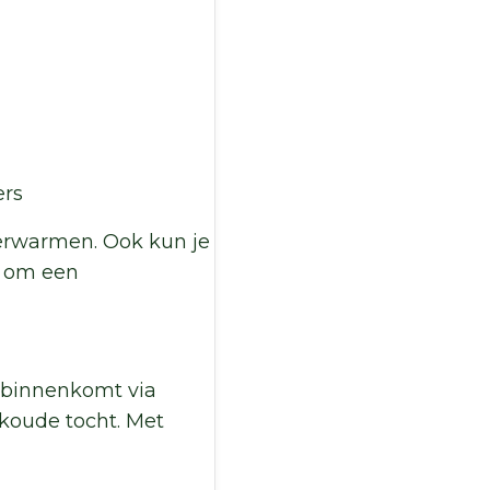
ers
verwarmen. Ook kun je
g om een
e binnenkomt via
 koude tocht. Met