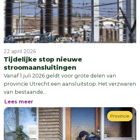
22 april 2026
Tijdelijke stop nieuwe
stroomaansluitingen
Vanaf 1 juli 2026 geldt voor grote delen van
provincie Utrecht een aansluitstop. Het verzwaren
van bestaande…
over Tijdelijke stop nieuwe stroomaan
Lees meer
Provincie
Provincie