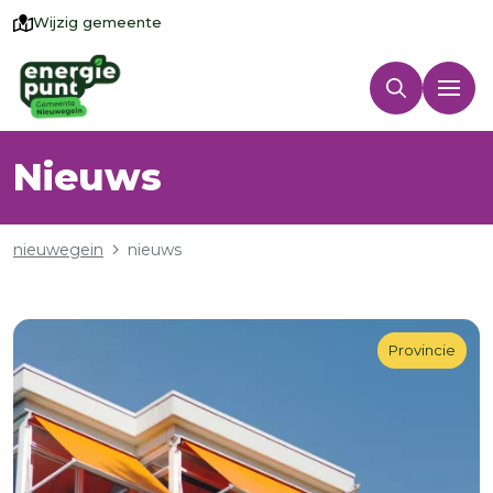
Wijzig gemeente
Nieuws
Kruimelpad
nieuwegein
nieuws
Provincie
Provincie