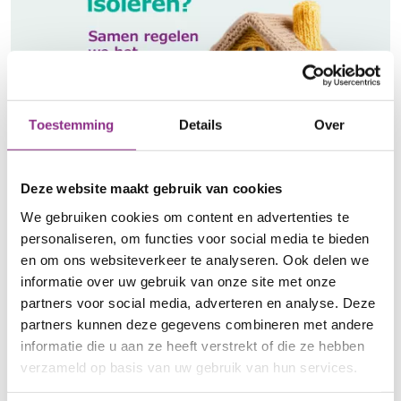
Toestemming
Details
Over
Deze website maakt gebruik van cookies
2 februari 2026
Inloopspreekuur voor VvE’s over
We gebruiken cookies om content en advertenties te
verduurzaming
personaliseren, om functies voor social media te bieden
en om ons websiteverkeer te analyseren. Ook delen we
Donderdag 26 februari organiseert de gemeente
informatie over uw gebruik van onze site met onze
Nieuwegein samen met DVvE een
partners voor social media, adverteren en analyse. Deze
inloopspreekuur voor VvE's die aan…
partners kunnen deze gegevens combineren met andere
over Inloopspreekuur voor VvE’s over
Lees meer
informatie die u aan ze heeft verstrekt of die ze hebben
verzameld op basis van uw gebruik van hun services.
Provincie
Provincie