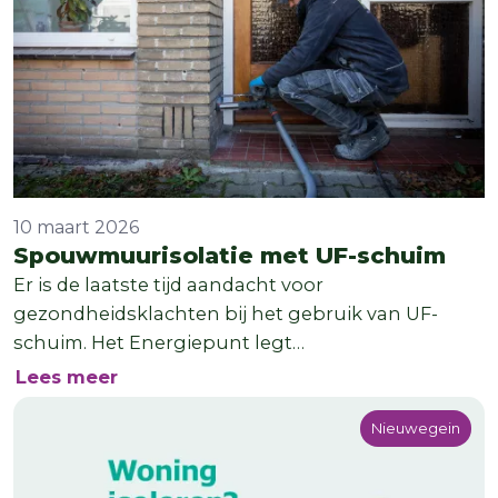
10 maart 2026
Spouwmuurisolatie met UF-schuim
Er is de laatste tijd aandacht voor
gezondheidsklachten bij het gebruik van UF-
schuim. Het Energiepunt legt…
over Spouwmuurisolatie met UF-schui
Lees meer
Nieuwegein
Nieuwegein