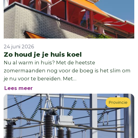
24 juni 2026
Zo houd je je huis koel
Nu al warm in huis? Met de heetste
zomermaanden nog voor de boeg is het slim om
je nu voor te bereiden. Met…
over Zo houd je je huis koel
Lees meer
Provincie
Provincie