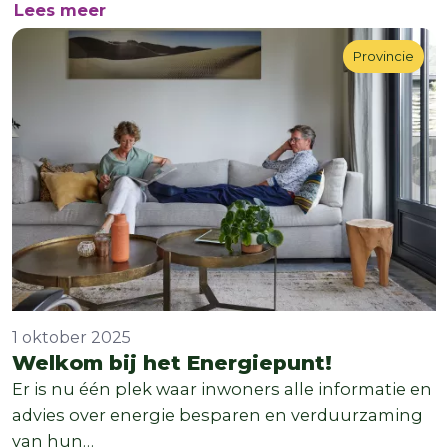
over Update 3 dec: Winst uit je woning
Lees meer
Provincie
Provincie
1 oktober 2025
Welkom bij het Energiepunt!
Er is nu één plek waar inwoners alle informatie en
advies over energie besparen en verduurzaming
van hun…