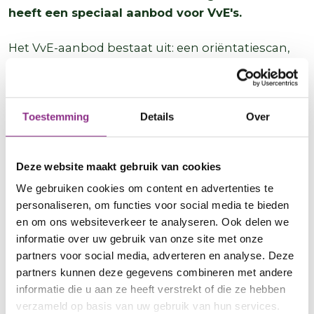
heeft een speciaal aanbod voor VvE's.
Het VvE-aanbod bestaat uit: een oriëntatiescan,
een cursus voor bewoners en begeleiding op
maat. De gemeente Oudewater werkt hiervoor
samen met DVvE: zij ondersteunt VvE’s met
Toestemming
Details
Over
verduurzamen tijdens het hele proces.
Naast deze ondersteuning kunnen sommige
Deze website maakt gebruik van cookies
appartementen in de VvE’s isolatiesubsidie
We gebruiken cookies om content en advertenties te
ontvangen. Dit is maximaal € 1.250 per
personaliseren, om functies voor social media te bieden
appartement. Om subsidie te kunnen ontvangen
en om ons websiteverkeer te analyseren. Ook delen we
heeft het appartement een:
informatie over uw gebruik van onze site met onze
partners voor social media, adverteren en analyse. Deze
WOZ-waarde tot € 477.000 in 2022.
partners kunnen deze gegevens combineren met andere
Is onderdeel van een VvE
informatie die u aan ze heeft verstrekt of die ze hebben
Wordt bewoond door de eigenaar-bewoner
verzameld op basis van uw gebruik van hun services.