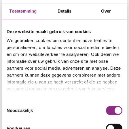
Bouwvergunning
Toestemming
Details
Over
Is de buitenunit van de warmtepomp goed
zichtbaar? Of gaat het om een
bodemwarmtepomp? Dan heb je een vergunning
Deze website maakt gebruik van cookies
(officieel ‘Omgevingsvergunning bouwactiviteit’)
We gebruiken cookies om content en advertenties te
nodig. Een vergunning is ook nodig als je in een
personaliseren, om functies voor social media te bieden
monument woont. Voor een hybride
en om ons websiteverkeer te analyseren. Ook delen we
warmtepomp en een ventilatiewarmtepomp is
informatie over uw gebruik van onze site met onze
meestal geen vergunning nodig. Kijk
partners voor social media, adverteren en analyse. Deze
partners kunnen deze gegevens combineren met andere
op
omgevingsloket.nl.
informatie die u aan ze heeft verstrekt of die ze hebben
verzameld op basis van uw gebruik van hun services.
Natuurvergunning: check de regels in
jouw gemeente
Toestemmingsselectie
Bij werkzaamheden op of aan het dak (zoals het
Noodzakelijk
plaatsen van zonnepanelen, warmtepompen of
zonneboilers) moet je rekening houden met
Voorkeuren