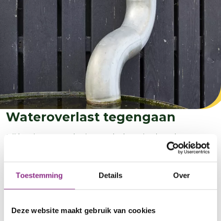
Wateroverlast tegengaan
Bij hevige regenbuien raakt het riool vaak
overbelast en kan je tuin veranderen in een
zwembad. Daar kun je iets aan doen! Door
planten en bomen in je tuin te hebben, creëer je
Toestemming
Details
Over
natuurlijke sponsen: zij nemen regenwater op en
laten het geleidelijk in de bodem verdwijnen.
Deze website maakt gebruik van cookies