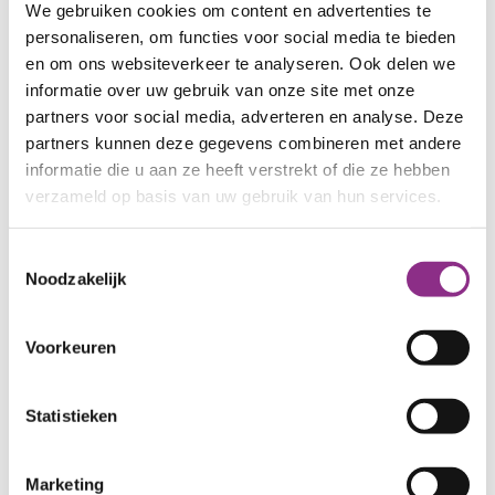
Regenwater opvangen
We gebruiken cookies om content en advertenties te
personaliseren, om functies voor social media te bieden
Regentonnen, wadi’s (een verlaagd deel van je
en om ons websiteverkeer te analyseren. Ook delen we
tuin) of infiltratiekratten maken slim gebruik van
informatie over uw gebruik van onze site met onze
hemelwater. Een regenton levert honderden
partners voor social media, adverteren en analyse. Deze
partners kunnen deze gegevens combineren met andere
liters gratis water om planten te besproeien,
informatie die u aan ze heeft verstrekt of die ze hebben
perfect in droge periodes. Wadi’s en
verzameld op basis van uw gebruik van hun services.
infiltratiekratten slaan overtollig water op onder
de grond en laten het geleidelijk weglekken,
Toestemmingsselectie
waardoor je tuin beter bestand is tegen buien én
Noodzakelijk
droogte.
Regenpijp afkoppelen
Voorkeuren
Door je regenpijp af te koppelen, stroomt het
Statistieken
schoon water je tuin in of in een regenton of een
wadi. Zo voorkom je dat het riool overbelast raakt,
bescherm je je woning tegen wateroverlast én
Marketing