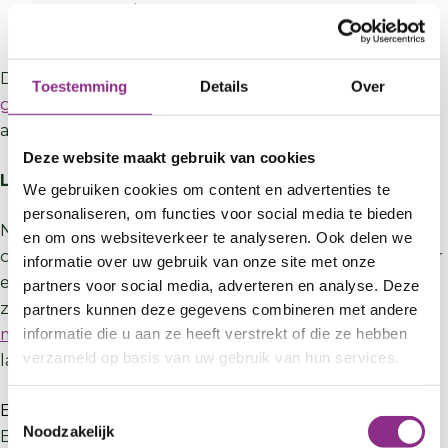
gemeente zitten: € 592.000,
én bewoond worden door de eigenaar.
De subsidie is beschikbaar. Op
deze pagina van
Toestemming
Details
Over
gemeente De Bilt
vind je meer informatie en het
aanvraagformulier.
Deze website maakt gebruik van cookies
Landelijke subsidies
We gebruiken cookies om content en advertenties te
personaliseren, om functies voor social media te bieden
Naast deze gemeentelijke subsidie zijn er voor VvE's
en om ons websiteverkeer te analyseren. Ook delen we
ook landelijke subsidies, zoals de SVVE-subsidie voor
informatie over uw gebruik van onze site met onze
energieadvies, isolatie, warmtepompen,
partners voor social media, adverteren en analyse. Deze
zonneboilers en warmtenetaansluiting. Onder
Start
partners kunnen deze gegevens combineren met andere
met verduurzamen
vind je per maatregel de
informatie die u aan ze heeft verstrekt of die ze hebben
verzameld op basis van uw gebruik van hun services.
landelijke subsidies en leningen.
Bescherming van dieren en planten
Toestemmingsselectie
Noodzakelijk
Bij verbouwingen moet je rekening houden met de