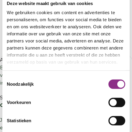
Deze website maakt gebruik van cookies
We gebruiken cookies om content en advertenties te
personaliseren, om functies voor social media te bieden
en om ons websiteverkeer te analyseren. Ook delen we
informatie over uw gebruik van onze site met onze
partners voor social media, adverteren en analyse. Deze
partners kunnen deze gegevens combineren met andere
informatie die u aan ze heeft verstrekt of die ze hebben
Agenda
verzameld op basis van uw gebruik van hun services.
Bekijk de
VvE-agenda
voor het volledige overzicht
van activiteiten bij jou in de buurt zoals
Toestemmingsselectie
informatiebijeenkomsten en cursussen.
Noodzakelijk
Subsidies en financiering
Voorkeuren
Gemeentesubsidies
Jullie VvE kan subsidie krijgen voor
Statistieken
energiebesparende maatregelen. De VvE kan