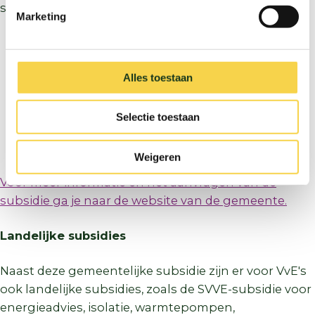
subsidie aanvragen voor woningen die:
Marketing
een laag energielabel hebben (D of lager),
en/of minimaal twee slecht geïsoleerde
Alles toestaan
onderdelen hebben (bijvoorbeeld dak, gevel of
vloer),
een maximale WOZ-waarde van € 477.000 (NHG-
Selectie toestaan
grens) hebben,
én bewoond worden door de eigenaar.
Weigeren
Voor meer informatie en het aanvragen van de
subsidie ga je naar de website van de gemeente.
Landelijke subsidies
Naast deze gemeentelijke subsidie zijn er voor VvE's
ook landelijke subsidies, zoals de SVVE-subsidie voor
energieadvies, isolatie, warmtepompen,