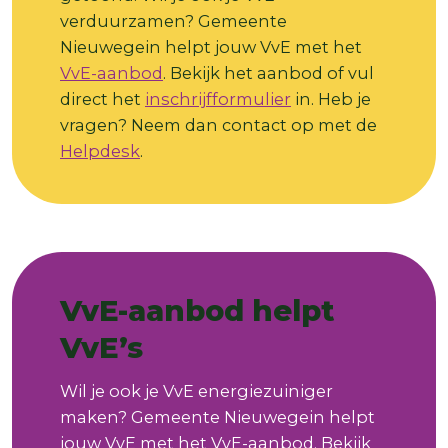
verduurzamen? Gemeente
Nieuwegein helpt jouw VvE met het
VvE-aanbod
. Bekijk het aanbod of vul
direct het
inschrijfformulier
in. Heb je
vragen? Neem dan contact op met de
Helpdesk
.
VvE-aanbod helpt
VvE’s
Wil je ook je VvE energiezuiniger
maken? Gemeente Nieuwegein helpt
jouw VvE met het VvE-aanbod. Bekijk