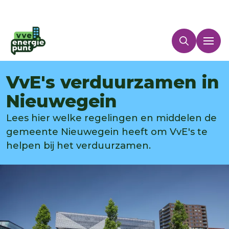
VvE's verduurzamen in
Nieuwegein
Lees hier welke regelingen en middelen de
gemeente Nieuwegein heeft om VvE's te
helpen bij het verduurzamen.