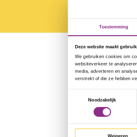
Toestemming
Deze website maakt gebruik
Je wilt aan de slag 
We gebruiken cookies om cont
energiescan aan bij
websiteverkeer te analyseren
huisbezoek weet je a
media, adverteren en analys
druk op de knop een 
verstrekt of die ze hebben v
Toestemmingsselectie
Noodzakelijk
Gesprek aanvrag
Weigeren