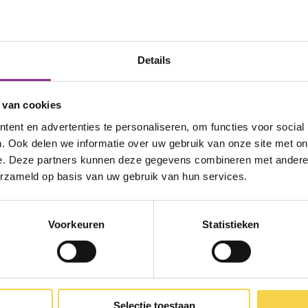
Details
 van cookies
met het verduurzamen van je woning, waar begin j
ent en advertenties te personaliseren, om functies voor social
 een van de energiecoaches van Energie in Woude
. Ook delen we informatie over uw gebruik van onze site met on
lles wat nodig is om de toekomst duurzaam in te 
e. Deze partners kunnen deze gegevens combineren met andere i
gesprek in! Deze energiescan is gratis en onafhan
erzameld op basis van uw gebruik van hun services.
Voorkeuren
Statistieken
en
Selectie toestaan