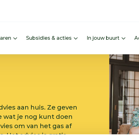
paren
Subsidies & acties
In jouw buurt
A
Menu Energie besparen uitklappen
Menu Subsidies & actie
Menu 
dvies aan huis. Ze geven
e wat je nog kunt doen
vies om van het gas af
 Het advies is gratis.