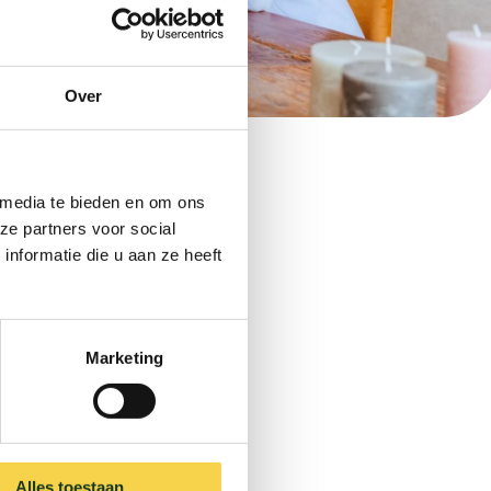
Over
e? Vraag een gratis
 media te bieden en om ons
nberg. Na een
ze partners voor social
stappen. Plan met 1
nformatie die u aan ze heeft
kelijk.
Marketing
Alles toestaan