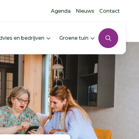
Agenda
Nieuws
Contact
dvies en bedrijven
Groene tuin
s uitklappen
In jouw buurt uitklappen
Menu Advies en bedrijven uitkla
Menu Groene tui