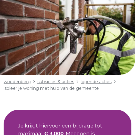
Kruimelpad
woudenberg
subsidies & acties
lopende acties
isoleer je woning met hulp van de gemeente
Je krijgt hiervoor een bijdrage tot
maximaal
€ 3.000
. Meedoen is