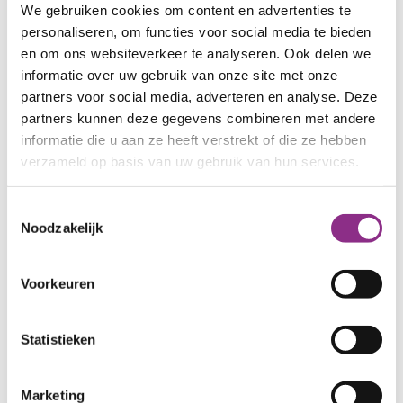
We gebruiken cookies om content en advertenties te
Jij kiest: alles laten
personaliseren, om functies voor social media te bieden
en om ons websiteverkeer te analyseren. Ook delen we
regelen of zelf
informatie over uw gebruik van onze site met onze
regelen
partners voor social media, adverteren en analyse. Deze
partners kunnen deze gegevens combineren met andere
informatie die u aan ze heeft verstrekt of die ze hebben
Winst uit je woning kan de isolatie van
verzameld op basis van uw gebruik van hun services.
advies tot uitvoering voor jou regelen.
Regel je het liever zelf? Of doe-je-het-
Toestemmingsselectie
zelf? Het kan allemaal!
Noodzakelijk
Regel het voor mij
Voorkeuren
Statistieken
Marketing