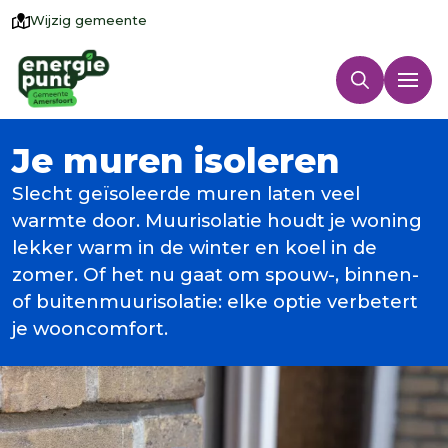
Wijzig gemeente
Je muren isoleren
Slecht geïsoleerde muren laten veel
warmte door. Muurisolatie houdt je woning
lekker warm in de winter en koel in de
zomer. Of het nu gaat om spouw-, binnen-
of buitenmuurisolatie: elke optie verbetert
je wooncomfort.