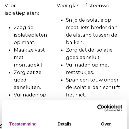
Voor
Voor glas- of steenwol:
isolatieplaten:
Snijd de isolatie op
Zaag de
maat. Iets breder dan
isolatieplaten
de afstand tussen de
op maat.
balken.
Maak ze vast
Zorg dat de isolatie
met
goed aansluit.
montagekit.
Vul naden op met
Zorg dat ze
reststukjes.
goed
Span een touw onder
aansluiten.
de isolatie, dan schuift
Vul naden op
het niet.
met kit.
Toestemming
Details
Over
Stap 3: Isoleer het kruipluik