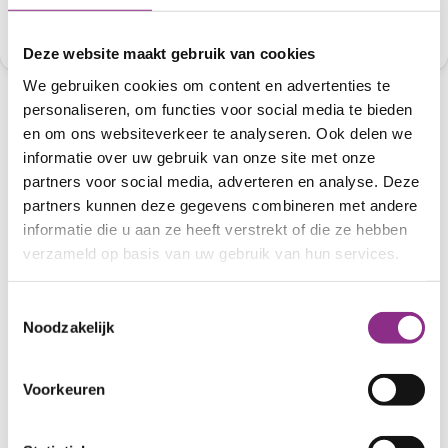
Dan verlies je geen warmte.
Maak kieren dicht met een isolatieband.
Deze website maakt gebruik van cookies
We gebruiken cookies om content en advertenties te
personaliseren, om functies voor social media te bieden
Let op
: Gebruik een kluswijzer en lees de uitleg
en om ons websiteverkeer te analyseren. Ook delen we
van het isolatiemateriaal. Een vloer isoleren duurt
informatie over uw gebruik van onze site met onze
partners voor social media, adverteren en analyse. Deze
ongeveer 2 dagen.
partners kunnen deze gegevens combineren met andere
informatie die u aan ze heeft verstrekt of die ze hebben
verzameld op basis van uw gebruik van hun services.
Download de kluswijzers
Betonvloer isoleren met isolatieplaten
Toestemmingsselectie
Noodzakelijk
Betonvloer isoleren met glas- of steenwol
Houten vloer isoleren met glas- of steenwol
Voorkeuren