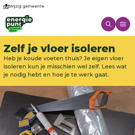
Wijzig gemeente
Zelf je vloer isoleren
Heb je koude voeten thuis? Je eigen vloer
isoleren kun je misschien wel zelf. Lees wat
je nodig hebt en hoe je te werk gaat.