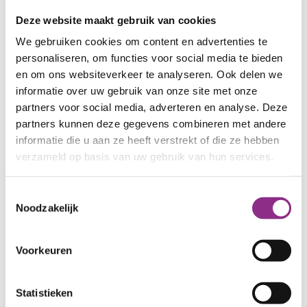
Deze website maakt gebruik van cookies
We gebruiken cookies om content en advertenties te
personaliseren, om functies voor social media te bieden
en om ons websiteverkeer te analyseren. Ook delen we
informatie over uw gebruik van onze site met onze
partners voor social media, adverteren en analyse. Deze
partners kunnen deze gegevens combineren met andere
informatie die u aan ze heeft verstrekt of die ze hebben
verzameld op basis van uw gebruik van hun services.
Kleine maatregelen
Toestemmingsselectie
Noodzakelijk
Zo kun je snel en zonder veel geld energie
besparen!
Voorkeuren
Ik wil besparen
Statistieken