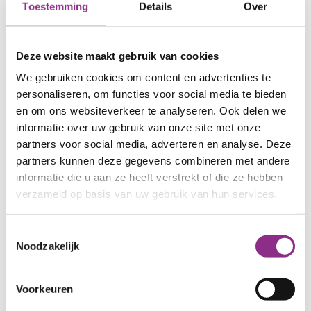
neemt, dan verdubbelt het subsidiebedrag voor
Toestemming
Details
Over
isolatie. Dat geldt ook als je een warmtepomp
neemt. De kozijnen waren best duur en met de
Deze website maakt gebruik van cookies
warmtepomp erbij was het bedrag nog hoger.
Maar door de verdubbeling van de subsidie
We gebruiken cookies om content en advertenties te
kostte de warmtepomp ons bijna niets méér dan
personaliseren, om functies voor social media te bieden
wanneer we alleen de isolatiemaatregel hadden
en om ons websiteverkeer te analyseren. Ook delen we
informatie over uw gebruik van onze site met onze
genomen.
partners voor social media, adverteren en analyse. Deze
partners kunnen deze gegevens combineren met andere
Onze warmtepomp werkt samen met een cv-ketel
informatie die u aan ze heeft verstrekt of die ze hebben
die bijspringt als de warmtepomp niet genoeg
verzameld op basis van uw gebruik van hun services.
warmte kan leveren, bijvoorbeeld als het buiten
erg koud is. Deze hybride warmtepomp levert
Toestemmingsselectie
warm water voor de convectieradiatoren in ons
Noodzakelijk
hele huis. Radiatorventilatoren blazen de warmte
de ruimte in waardoor de kamers sneller volledig
Voorkeuren
zijn verwarmd.”