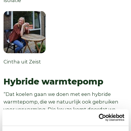
isolatie
Auteur
Functie
Cintha
uit Zeist
Hybride warmtepomp
“Dat koelen gaan we doen met een hybride
warmtepomp, die we natuurlijk ook gebruiken
voor verwarming. Die keuze komt doordat we
gebruikmaken van de ISDE-subsidieregeling. Als
je meer dan één verduurzamingsmaatregel