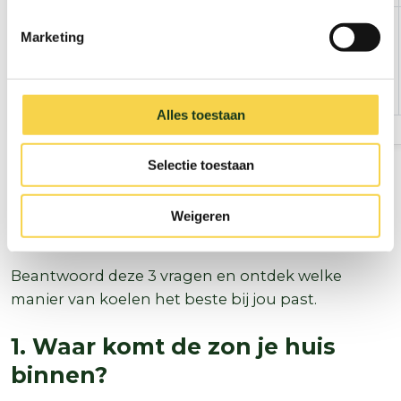
Snel en
Hoog stroomgebruik,
Hoog
Marketing
sterk koel,
geluid/onderhoud,
veel
extra piekbelasting
comfort
op het net
Alles toestaan
Selectie toestaan
Keuzehulp: je huis koel
Weigeren
houden
Beantwoord deze 3 vragen en ontdek welke
manier van koelen het beste bij jou past.
1. Waar komt de zon je huis
binnen?