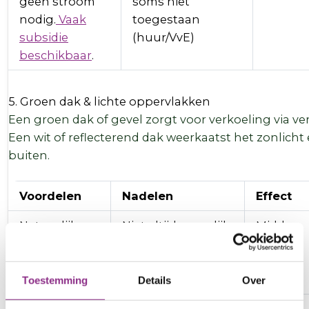
geen stroom
soms niet
nodig.
Vaak
toegestaan
subsidie
(huur/VvE)
beschikbaar
.
5. Groen dak & lichte oppervlakken
Een groen dak of gevel zorgt voor verkoeling via 
Een wit of reflecterend dak weerkaatst het zonlicht
buiten.
Voordelen
Nadelen
Effect
Natuurlijke
Niet altijd mogelijk,
Midden
verkoeling,
onderhoud/kosten
helpt ook bij
wateroverlast
Toestemming
Details
Over