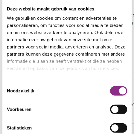
6. Ventilator
Deze website maakt gebruik van cookies
Een ventilator zorgt voor luchtverplaatsing en geb
We gebruiken cookies om content en advertenties te
stroom dan een airco. Zo blijf je koel zonder hoge 
personaliseren, om functies voor social media te bieden
en om ons websiteverkeer te analyseren. Ook delen we
informatie over uw gebruik van onze site met onze
Voordelen
Nadelen
Effect
partners voor social media, adverteren en analyse. Deze
Goedkoop, laag
Koelt de
Laag–
partners kunnen deze gegevens combineren met andere
stroomgebruik,
kamer niet
midden
informatie die u aan ze heeft verstrekt of die ze hebben
direct comfort
echt, werkt
(gevoel)
verzameld op basis van uw gebruik van hun services.
vooral dichtbij
Toestemmingsselectie
Noodzakelijk
7. Airco
Actief koelen: onttrekt warmte aan binnenlucht; v
Voorkeuren
ook verwarmen.
Statistieken
Voordelen
Nadelen
Effect