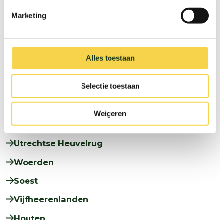
De Ronde Venen
Marketing
IJsselstein
Leusden
Alles toestaan
Montfoort
Selectie toestaan
Nieuwegein
Oudewater
Weigeren
Stichtse Vecht
Utrechtse Heuvelrug
Woerden
Soest
Vijfheerenlanden
Houten