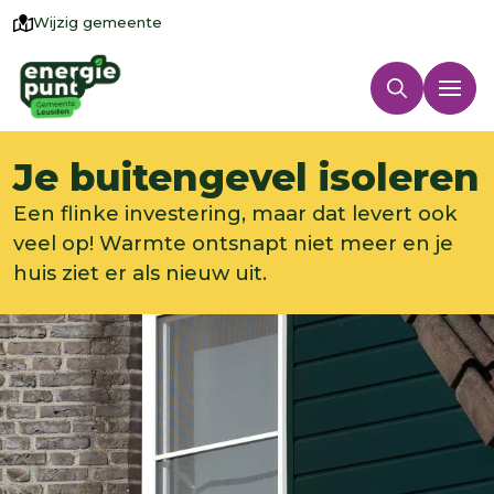
Wijzig gemeente
Je buitengevel isoleren
Een flinke investering, maar dat levert ook
veel op! Warmte ontsnapt niet meer en je
huis ziet er als nieuw uit.