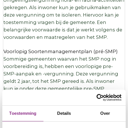
gekregen. Als inwoner kun je gebruikmaken van
deze vergunning om te isoleren. Hiervoor kan je
toestemming vragen bij de gemeente. Een
belangrijke voorwaarde is dat je werkt volgens de
voorwaarden en maatregelen van het SMP.
Voorlopig Soortenmanagementplan (pré-SMP)
Sommige gemeenten waarvan het SMP nog in
voorbereiding is, hebben een voorlopige pre-
SMP-aanpak en -vergunning. Deze vergunning
geldt 2 jaar, tot het SMP gereed is. Als inwoner
kun je onder deze gemeentelijke pre-SMP
vergunning in veel gevallen al wél isoleren.
Voorwaarden zijn dat je dit meldt (of laat melden
door het isolatiebedrijf) bij de gemeente en dat je
Toestemming
Details
Over
natuurvriendelijk isoleert
. Bij natuurvriendelijk
isoleren (NVI) zorgt het isolatiebedrijf dat er geen