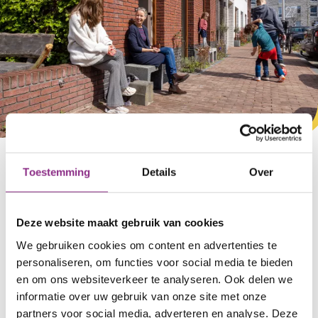
Vind een Slimme Buur
Toestemming
Details
Over
Klik op het icoontje van de SlimmeBuur en zie de
energiebesparende maatregelen die ze hebben
uitgevoerd. En door wie ze dat hebben laten doen
Deze website maakt gebruik van cookies
en of ze tevreden zijn.
We gebruiken cookies om content en advertenties te
personaliseren, om functies voor social media te bieden
Ben je benieuwd naar hun ervaringen? Klik dan
en om ons websiteverkeer te analyseren. Ook delen we
door naar de site van het SlimmeBuren overzicht.
informatie over uw gebruik van onze site met onze
Daar kun je verder lezen en de SlimmeBuur een
partners voor social media, adverteren en analyse. Deze