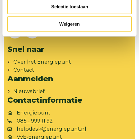
Selectie toestaan
Volg ons op
Weigeren
Facebook
Instagram
Snel naar
Over het Energiepunt
Contact
Aanmelden
Nieuwsbrief
Contactinformatie
Energiepunt
085 - 999 11 92
helpdesk@energiepunt.nl
VvE-Energiepunt