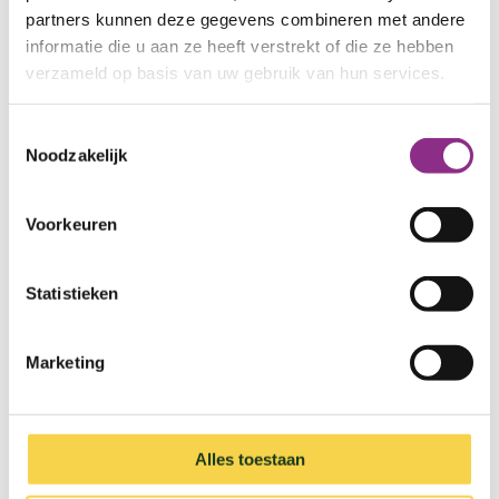
berichtje sturen als je extra vragen hebt!
partners kunnen deze gegevens combineren met andere
informatie die u aan ze heeft verstrekt of die ze hebben
Het SlimmeBuren overzicht is een initiatief van
verzameld op basis van uw gebruik van hun services.
Klimaatstichting HIER.
Toestemmingsselectie
Werkt de kaart niet goed? Ga naar de
website van
Noodzakelijk
HIER
.
Voorkeuren
Slimme buren in Leusden
Statistieken
Marketing
Alles toestaan