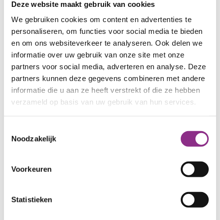
Aanmelden
Deze website maakt gebruik van cookies
We gebruiken cookies om content en advertenties te
Wil je een energieadvies aan huis? Vul het
personaliseren, om functies voor social media te bieden
formulier hieronder in. De energieadviseur neemt
en om ons websiteverkeer te analyseren. Ook delen we
daarna contact met je op om een afspraak te
informatie over uw gebruik van onze site met onze
maken.
partners voor social media, adverteren en analyse. Deze
partners kunnen deze gegevens combineren met andere
informatie die u aan ze heeft verstrekt of die ze hebben
Vraag een energieadvies aan
verzameld op basis van uw gebruik van hun services.
Toestemmingsselectie
Noodzakelijk
Voorkeuren
Statistieken