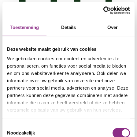
Warmtenet
Toestemming
Details
Over
Met een warmtenet in een wijk kunnen we huizen
ook verwarmen. Maar hoe werkt dat?
Deze website maakt gebruik van cookies
Vertel me meer
We gebruiken cookies om content en advertenties te
personaliseren, om functies voor social media te bieden
en om ons websiteverkeer te analyseren. Ook delen we
informatie over uw gebruik van onze site met onze
partners voor social media, adverteren en analyse. Deze
partners kunnen deze gegevens combineren met andere
informatie die u aan ze heeft verstrekt of die ze hebben
verzameld op basis van uw gebruik van hun services.
Toestemmingsselectie
Noodzakelijk