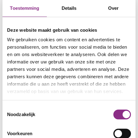
gebouwd als op de bouwtekening. Zo kunnen er
Toestemming
Details
Over
luchtlekken ontstaan tussen muren en dak,
muren en vloeren of muren en kozijnen.
Deze website maakt gebruik van cookies
Een warmtescan kijkt naar:
We gebruiken cookies om content en advertenties te
personaliseren, om functies voor social media te bieden
Ontbrekende isolatie
en om ons websiteverkeer te analyseren. Ook delen we
informatie over uw gebruik van onze site met onze
Natte of uitgezakte isolatie
partners voor social media, adverteren en analyse. Deze
Zwakke schakels in de gevel, het dak of de
partners kunnen deze gegevens combineren met andere
vloer (koudebruggen of bouwknopen)
informatie die u aan ze heeft verstrekt of die ze hebben
Kieren, naden en gaten
verzameld op basis van uw gebruik van hun services.
Luchtdichtheid van het huis
Bouwgebreken
Toestemmingsselectie
Onjuiste detaillering
Noodzakelijk
Lekkages
Bron: Milieu Centraal
Voorkeuren