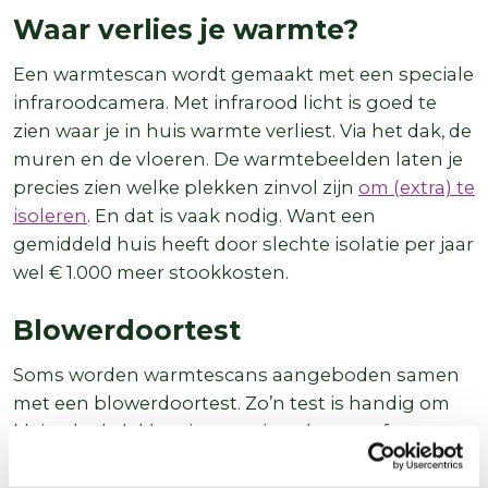
Waar verlies je warmte?
Een warmtescan wordt gemaakt met een speciale
infraroodcamera. Met infrarood licht is goed te
zien waar je in huis warmte verliest. Via het dak, de
muren en de vloeren. De warmtebeelden laten je
precies zien welke plekken zinvol zijn
om (extra) te
isoleren
. En dat is vaak nodig. Want een
gemiddeld huis heeft door slechte isolatie per jaar
wel € 1.000 meer stookkosten.
Blowerdoortest
Soms worden warmtescans aangeboden samen
met een blowerdoortest. Zo’n test is handig om
kleine luchtlekken in een nieuwbouw- of
verbouwd huis op te sporen. Soms worden
huizen in de praktijk namelijk niet zo netjes