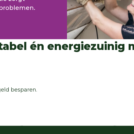
tproblemen.
abel én energiezuinig 
 geld besparen.