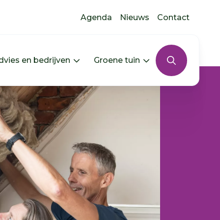
Agenda
Nieuws
Contact
dvies en bedrijven
Groene tuin
s uitklappen
In jouw buurt uitklappen
Menu Advies en bedrijven uitkla
Menu Groene tui