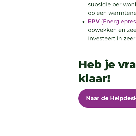
subsidie per won
op een warmtenet
EPV
(Energiepres
opwekken en zeer 
investeert in ze
Heb je vr
klaar!
Naar de Helpdes