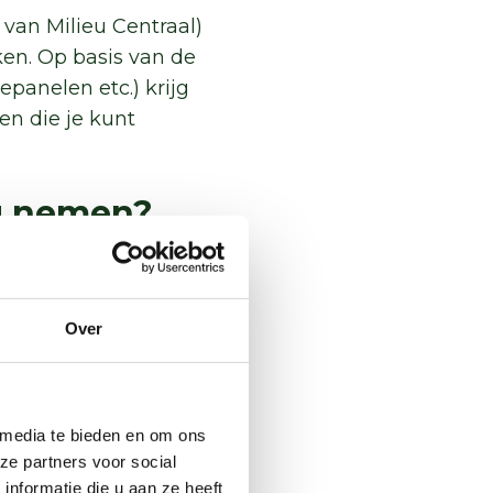
 van Milieu Centraal)
en. Op basis van de
panelen etc.) krijg
en die je kunt
ig nemen?
e huurder nodig om
t je huurders over te
 energiekosten, meer
Over
ere huur. Kondig
rlast om de relatie
 media te bieden en om ons
ze partners voor social
zelf
nformatie die u aan ze heeft