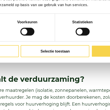
erzameld op basis van uw gebruik van hun services.
en kleine(re) maatregelen zelf nemen. Denk aan r
Voorkeuren
Statistieken
tilatoren), tochtstrips, een brievenbusborstel, iso
parende douchekop en zelfs een losse douche-wt
 zijn immers kleine, verwijderbare aanpassingen.
zelf investeren in bijvoorbeeld zonnepanelen. Dat
Selectie toestaan
at en jullie dit schriftelijk vastleggen. De maatreg
alt de verduurzaming?
re maatregelen (isolatie, zonnepanelen, warmtepo
s verhuurder. Je mag de kosten doorberekenen, zola
 regels voor huurverhoging blijft. Een huurverhog