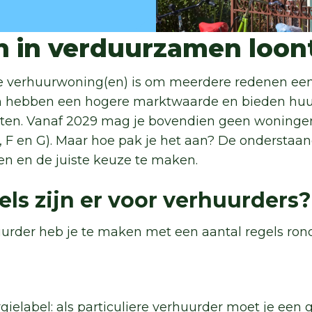
n in verduurzamen loon
 verhuurwoning(en) is om meerdere redenen ee
hebben een hogere marktwaarde en bieden huu
sten. Vanaf 2029 mag je bovendien geen woning
E, F en G). Maar hoe pak je het aan? De onderstaa
gen en de juiste keuze te maken.
els zijn er voor verhuurders?
huurder heb je te maken met een aantal regels r
gielabel: als particuliere verhuurder moet je een 