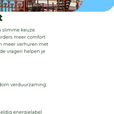
t
n slimme keuze.
rders meer comfort
en meer verhuren met
nde vragen helpen je
ondom verduurzaming:
geldig energielabel