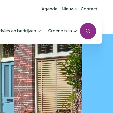
Agenda
Nieuws
Contact
dvies en bedrijven
Groene tuin
s uitklappen
In jouw buurt uitklappen
Menu Advies en bedrijven uitkla
Menu Groene tui