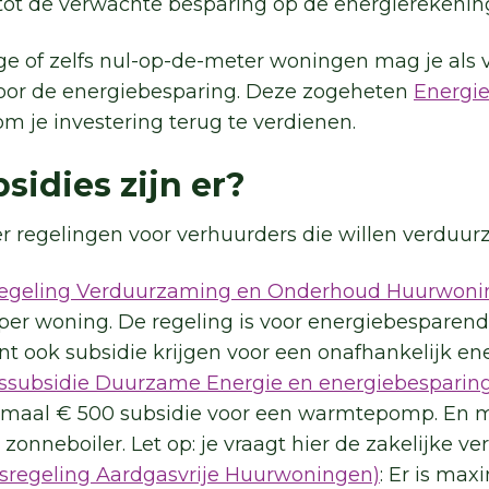
to
t
de verwachte besparing op de energierekening
ige of zelfs nul-op-de-meter woningen mag je als 
oor de energiebesparing. Deze zogeheten
Energie
m je investering terug te verdienen.
sidies zijn er?
er regelingen voor verhuurders die willen verduu
regeling Verduurzaming en Onderhoud Huurwoni
 per woning. De regeling is voor energiebesparen
t ook subsidie krijgen voor een onafhankelijk ene
gssubsidie Duurzame Energie en energiebesparin
imaal € 500 subsidie voor een warmtepomp. En 
zonneboiler. Let op: je vraagt hier de zakelijke ve
sregeling Aardgasvrije Huurwoningen)
: Er is max