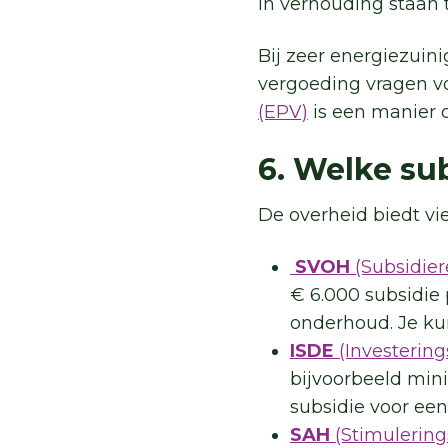
in verhouding staan 
Bij zeer energiezuin
vergoeding vragen v
(EPV)
is een manier o
6. Welke sub
De overheid biedt vi
SVOH
(Subsidie
€ 6.000 subsidie
onderhoud. Je kun
ISDE
(Investerin
bijvoorbeeld min
subsidie voor een 
SAH
(Stimulering