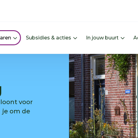
paren
Subsidies & acties
In jouw buurt
A
Menu Energie besparen uitklappen
Menu Subsidies & actie
Menu 
g
loont voor
n je om de