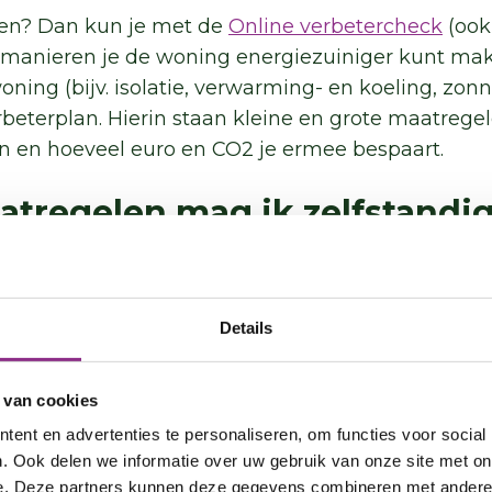
en? Dan kun je met de
Online verbetercheck
(ook
manieren je de woning energiezuiniger kunt mak
ing (bijv. isolatie, verwarming- en koeling, zonne
beterplan. Hierin staan kleine en grote maatregel
n en hoeveel euro en CO2 je ermee bespaart.
atregelen mag ik zelfstand
je sector, dan heb je wettelijk geen akkoord van d
regelen te nemen. Toch is het verstandig om er me
e voordelen voor huurders uit te leggen (lagere
Details
 het draagvlak voor de maatregelen en/of een hog
 aan en wees transparant over de duur en de ove
 van cookies
d te houden.
ent en advertenties te personaliseren, om functies voor social
. Ook delen we informatie over uw gebruik van onze site met on
atregelen mag mijn huurder 
e. Deze partners kunnen deze gegevens combineren met andere i