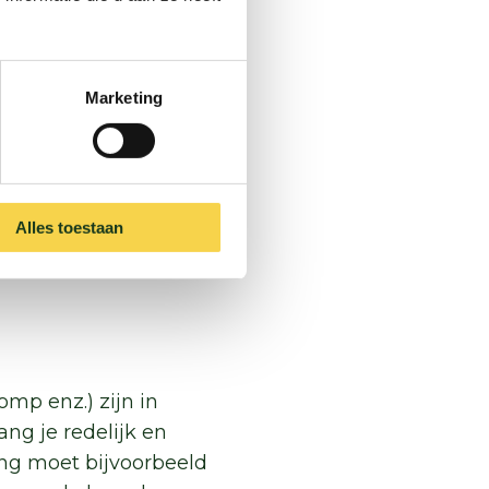
adiatorfolie,
Marketing
lerend folie voor de
w (
lees hier wat een
 mag, mits jij als
Alles toestaan
el blijft in principe
mp enz.) zijn in
ng je redelijk en
ing moet bijvoorbeeld