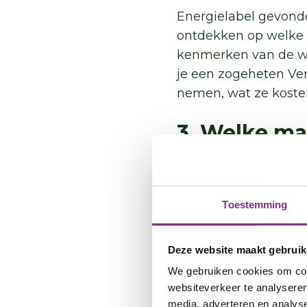
Energielabel gevond
ontdekken op welke 
kenmerken van de won
je een zogeheten Ver
nemen, wat ze koste
3. Welke ma
Verhuur je in de vri
kleine of grote maat
communiceren. Door d
Toestemming
comfort) vergroot je
werkzaamheden tijdig
Deze website maakt gebruik
met je huurders goe
We gebruiken cookies om cont
websiteverkeer te analyseren
4. Welke ma
media, adverteren en analys