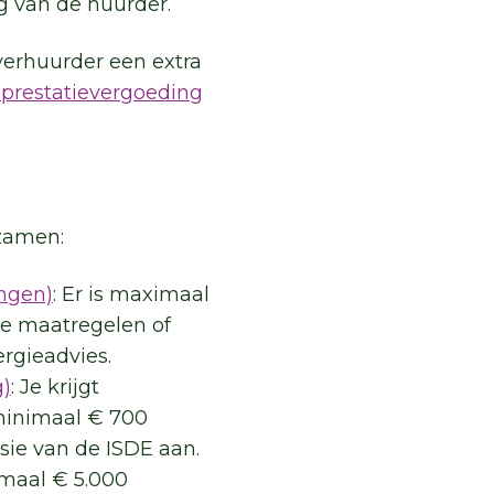
 van de huurder.
verhuurder een extra
prestatievergoeding
rzamen:
ngen)
: Er is maximaal
de maatregelen of
rgieadvies.
g)
: Je krijgt
minimaal € 700
rsie van de ISDE aan.
imaal € 5.000