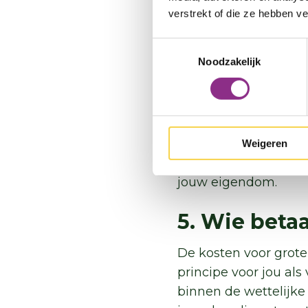
nemen?
verstrekt of die ze hebben v
Toestemmingsselectie
Een huurder mag alle
Noodzakelijk
radiator-boosters (ven
ramen, een waterbes
douche-wtw is
). Dit
Soms wil een huurder 
Weigeren
verhuurder akkoord ga
jouw eigendom.
5. Wie beta
De kosten voor grote
principe voor jou al
binnen de wettelijke