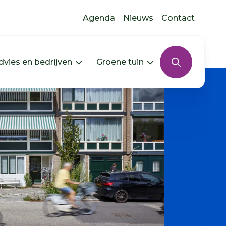
Agenda
Nieuws
Contact
dvies en bedrijven
Groene tuin
s uitklappen
In jouw buurt uitklappen
Menu Advies en bedrijven uitkla
Menu Groene tui