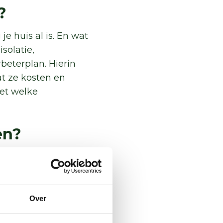
?
je huis al is. En wat
solatie,
beterplan. Hierin
t ze kosten en
met welke
en?
ld gebruiken, maar
ngen
. Ontdek welke
ck ook of je mee kunt
 bij jou in de buurt.
Over