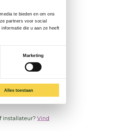
 media te bieden en om ons
maatregelen
kosten
ze partners voor social
 om een
nformatie die u aan ze heeft
hierbij aan de
eschikbaar is.
b ik nodig?
Marketing
g. Maar welke je
t en wil je
en betaalde
Alles toestaan
s en initiatieven,
f installateur?
Vind