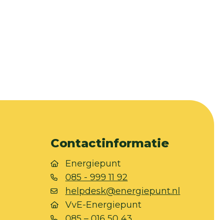
Contactinformatie
Energiepunt
085 - 999 11 92
helpdesk@energiepunt.nl
VvE-Energiepunt
085 – 016 50 43