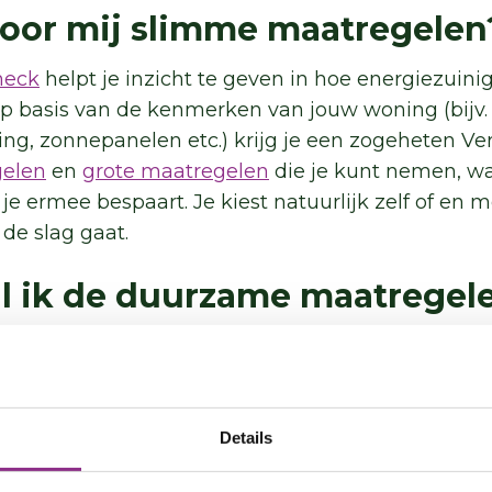
 voor mij slimme maatregelen
heck
helpt je inzicht te geven in hoe energiezuinig 
Op basis van de kenmerken van jouw woning (bijv. i
ng, zonnepanelen etc.) krijg je een zogeheten Ver
gelen
en
grote maatregelen
die je kunt nemen, wa
e ermee bespaart. Je kiest natuurlijk zelf of en 
de slag gaat.
al ik de duurzame maatregel
ezuiniger en duurzamer te maken kan je spaarge
bruikmaken van duurzaamheidssubsidies en -
leni
n
er zijn waar jij voor in aanmerking komt. En che
es
zoals gezamenlijke inkoop van isolatiematerialen
Details