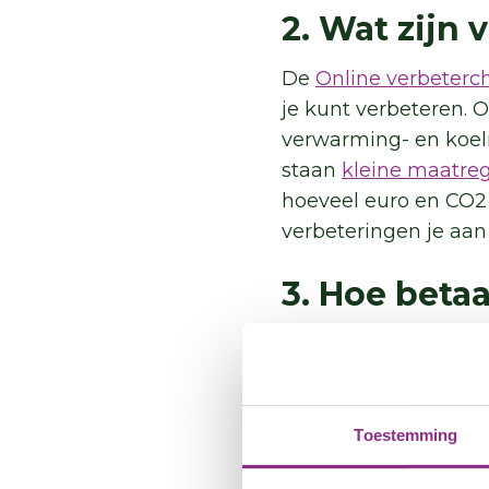
2. Wat zijn
De
Online verbeterc
je kunt verbeteren. 
verwarming- en koeli
staan
kleine maatre
hoeveel euro en CO2 j
verbeteringen je aan 
3. Hoe beta
Om je woning energi
je kunt vaak ook ge
subsidies en leninge
doen met
lokale acti
Toestemming