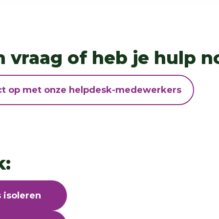
n vraag of heb je hulp n
t op met onze helpdesk-medewerkers
k:
 isoleren