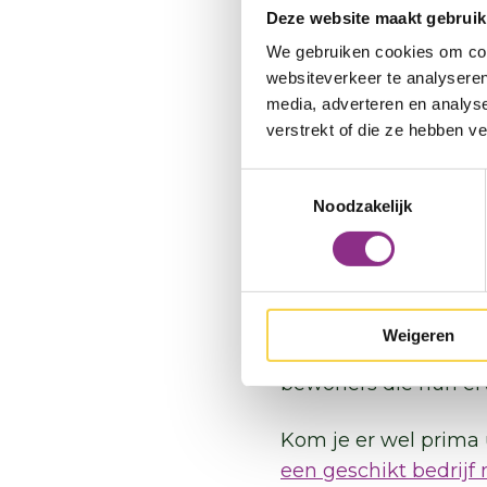
4. Hoeveel 
Deze website maakt gebruik
We gebruiken cookies om cont
Kleine maatregelen
k
websiteverkeer te analyseren
meer tijd en geld ma
media, adverteren en analys
energiezuinige maatr
verstrekt of die ze hebben v
aankoop van je huis 
Toestemmingsselectie
5. Hoeveel 
Noodzakelijk
Er is veel informati
kiest en hoe je het a
persoonlijk advies of
Weigeren
mogelijkheden
bij j
bewoners die hun erv
Kom je er wel prima u
een geschikt bedrijf