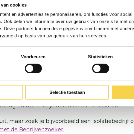
tijd gaat het me kosten?
 van cookies
ent en advertenties te personaliseren, om functies voor social
osten relatief weinig tijd en gedoe in huis.
Grote 
. Ook delen we informatie over uw gebruik van onze site met on
ar besparen ook meer energie. Het kan slim zijn
e. Deze partners kunnen deze gegevens combineren met andere i
egel te nemen op een ‘natuurlijk moment’. Denk 
erzameld op basis van uw gebruik van hun services.
of een verbouwing. Maar ook als er een subsidie b
advies en praktische hulp he
Voorkeuren
Statistieken
e te vinden over duurzame maatregelen in je wonin
anpakt, bepaal jijzelf. Kom je daar niet helemaal ui
 praktische hulp? Dan zijn er verschillende gratis 
Selectie toestaan
ou in de buurt
. Denk aan energieadvies, lokale actie
aring en tips met je delen en
SlimmeBuren
.
it, maar zoek je bijvoorbeeld een isolatiebedrijf o
 met de Bedrijvenzoeker.