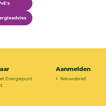
VvE's
ergieadvies
aar
Aanmelden
et Energiepunt
Nieuwsbrief
ct