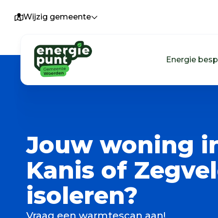
Wijzig gemeente
Energie bes
Jouw woning i
Kanis of Zegve
isoleren?
Vraag een warmtescan aan!