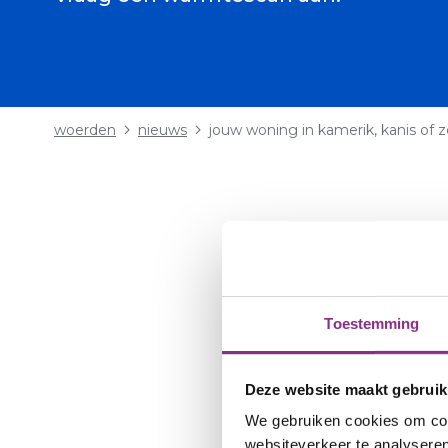
Kruimelpad
woerden
nieuws
jouw woning in kamerik, kanis of z
6 januari 2026
Denk je aan isolere
Toestemming
Heb je een koopwon
warmtescan. Een wa
Deze website maakt gebruik
te bepalen welk dee
We gebruiken cookies om cont
websiteverkeer te analyseren