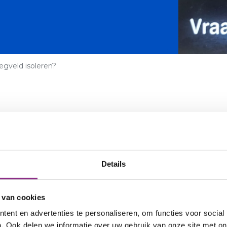
egveld isoleren?
n? Heel goed, want het is dé eerste stap om te
Details
ing in Kamerik, Kanis of Zegveld? Meld je dan
rmtescan brengt in beeld waar er warmte weg
 van cookies
l van je woning je moet isoleren.
ent en advertenties te personaliseren, om functies voor social
. Ook delen we informatie over uw gebruik van onze site met on