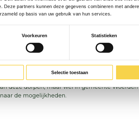
 een initiatief van bewonersinitiatieven Warm Ka
e. Deze partners kunnen deze gegevens combineren met andere i
erzameld op basis van uw gebruik van hun services.
tescan Kamerik
Voorkeuren
Statistieken
tescan Zegveld
iseren op 24 februari (De Milandhof, Zegveld) en 
ik) een informatiebijeenkomst. Je krijgt dan een 
idies. Hierover volgt later meer informatie.
Selectie toestaan
 van deze dorpen, maar wel in gemeente Woerden?
naar de mogelijkheden.