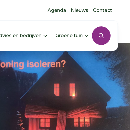
Agenda
Nieuws
Contact
dvies en bedrijven
Groene tuin
s uitklappen
In jouw buurt uitklappen
Menu Advies en bedrijven uitkla
Menu Groene tui