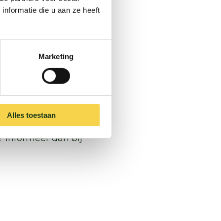
merik en Zegveld
nformatie die u aan ze heeft
Marketing
26 februari
toelichting en advies
Alles toestaan
 Informeer dan bij