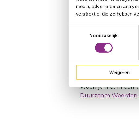
De warmtescans zijn
media, adverteren en analys
Duurzaam.
verstrekt of die ze hebben v
Toestemmingsselectie
Aanmelden warm
Noodzakelijk
Aanmelden warm
De initiatieven organ
(Schulenburch, Kamer
over isoleren en subs
Weigeren
Woon je niet in één
Duurzaam Woerden