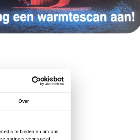
 besparen.
Over
 nu aan voor een
lekt. Dat helpt om
 media te bieden en om ons
ze partners voor social