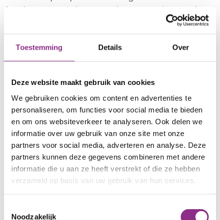
harder moet werken voor de verwarming, en de
zonnepanelen tegelijk minder opbrengen
doordat er minder zonlicht is. Behalve een lage
energierekening merken we ook meer comfort. In
Toestemming
Details
Over
de winter is het net zo behaaglijk als in ons vorige
huis met centrale verwarming. En in de zomer is
Deze website maakt gebruik van cookies
het echt koeler. Een houten huis is wel wat
We gebruiken cookies om content en advertenties te
gehoriger.”
personaliseren, om functies voor social media te bieden
en om ons websiteverkeer te analyseren. Ook delen we
Regenwater afgekoppeld
informatie over uw gebruik van onze site met onze
partners voor social media, adverteren en analyse. Deze
“De tuin is klimaatbestendiger gemaakt. Zo
partners kunnen deze gegevens combineren met andere
hebben we in de achtertuin de regenpijpen
informatie die u aan ze heeft verstrekt of die ze hebben
afgezaagd, ontkoppeld dus van het riool. Twee
verzameld op basis van uw gebruik van hun services.
regenpijpen hebben we aangesloten op
regentonnen en de ander loopt via een goot de
Toestemmingsselectie
achtertuin in. Zo gaat het regenwater niet
Noodzakelijk