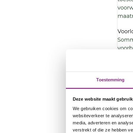
voorw
maatr
Voorl
Somm
voorb
-verg
geree
SMP v
Toestemming
Voorw
meldt
natuu
Deze website maakt gebruik
zorgt
We gebruiken cookies om cont
gewon
websiteverkeer te analyseren
verbl
media, adverteren en analys
verstrekt of die ze hebben v
word