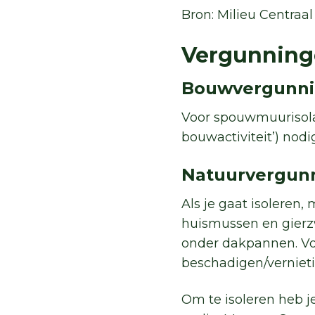
Bron: Milieu Centraal
Vergunnin
Bouwvergunn
Voor spouwmuurisola
bouwactiviteit’) nodi
Natuurvergunn
Als je gaat isoleren
huismussen en gierz
onder dakpannen. Vo
beschadigen/vernieti
Om te isoleren heb j