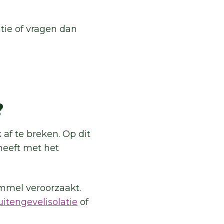
ie of vragen dan
?
af te breken. Op dit
heeft met het
mmel veroorzaakt.
uitengevelisolatie
of