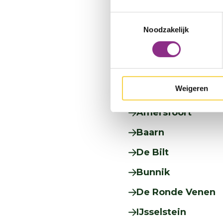
Toestemmingsselectie
Noodzakelijk
Of je een omgevings
gemeente waar je woo
gemeente:
Weigeren
Amersfoort
Baarn
De Bilt
Bunnik
De Ronde Venen
IJsselstein