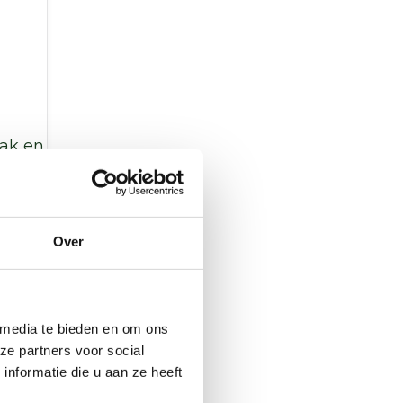
pak en
 pre-
Over
den
 (NVI)
izen
 media te bieden en om ons
ze partners voor social
erd
nformatie die u aan ze heeft