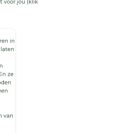
voor jou (klik
ren in
 laten
e
n
En ze
oden
een
n van