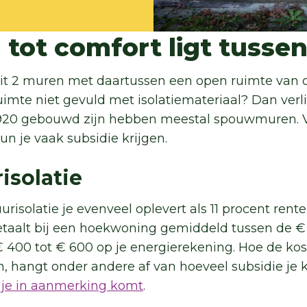
l tot comfort ligt tusse
it 2 muren met daartussen een open ruimte van o
uimte niet gevuld met isolatiemateriaal? Dan verl
 1920 gebouwd zijn hebben meestal spouwmuren. 
n je vaak subsidie krijgen.
solatie
isolatie je evenveel oplevert als 11 procent rent
taalt bij een hoekwoning gemiddeld tussen de € 
s € 400 tot € 600 op je energierekening. Hoe de k
jn, hangt onder andere af van hoeveel subsidie je 
 je in aanmerking komt
.