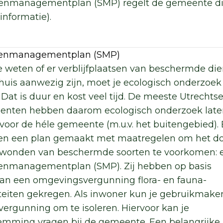
tenmanagementplan (SMP) regelt de gemeente dit 
informatie).
tenmanagementplan (SMP)
 weten of er verblijfplaatsen van beschermde die
huis aanwezig zijn, moet je ecologisch onderzoek
 Dat is duur en kost veel tijd. De meeste Utrechts
nten hebben daarom ecologisch onderzoek late
voor de héle gemeente (m.u.v. het buitengebied). 
n een plan gemaakt met maatregelen om het d
rwonden van beschermde soorten te voorkomen: 
enmanagementplan (SMP). Zij hebben op basis
an een omgevingsvergunning flora- en fauna-
iteiten gekregen. Als inwoner kun je gebruikmake
vergunning om te isoleren. Hiervoor kan je
emming vragen bij de gemeente. Een belangrijke