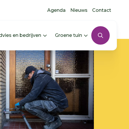
Agenda
Nieuws
Contact
dvies en bedrijven
Groene tuin
s uitklappen
In jouw buurt uitklappen
Menu Advies en bedrijven uitkla
Menu Groene tui