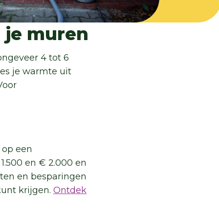
n je muren
ngeveer 4 tot 6
ies je warmte uit
Voor
e op een
1.500 en € 2.000 en
osten en besparingen
kunt krijgen.
Ontdek