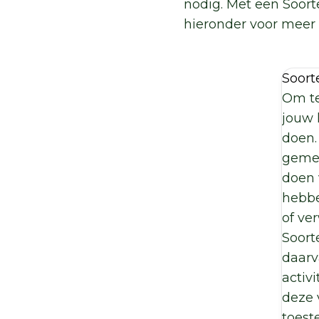
nodig. Met een Soor
hieronder voor meer 
Soor
Om te
jouw 
doen.
gemee
doen 
hebbe
of ve
Soort
daarv
activ
deze 
toest