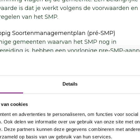
aarde is dat je werkt volgens de voorwaarden en
egelen van het SMP.
opig Soortenmanagementplan (pré-SMP)
ige gemeenten waarvan het SMP nog in
ereiding is, hebben een voorlopige pre-SMP-aan
unning. Deze vergunning geldt 2 jaar, tot het SMP
d is. Als inwoner kun je onder deze gemeentelijke
ergunning in veel gevallen al wél isoleren.
Details
aarden zijn dat je isolatiebedrijf de werkzaamhe
 bij het landelijke NVI-meldpunt en dat je
rvriendelijk isoleert
. Bij natuurvriendelijk isoleren
 van cookies
 het isolatiebedrijf dat er geen vogels en vleermu
ent en advertenties te personaliseren, om functies voor social
d raken tijdens de werkzaamheden en dat hun
. Ook delen we informatie over uw gebruik van onze site met on
ijfplaatsen behouden blijven of goed gecompense
e. Deze partners kunnen deze gegevens combineren met andere i
erzameld op basis van uw gebruik van hun services.
en.