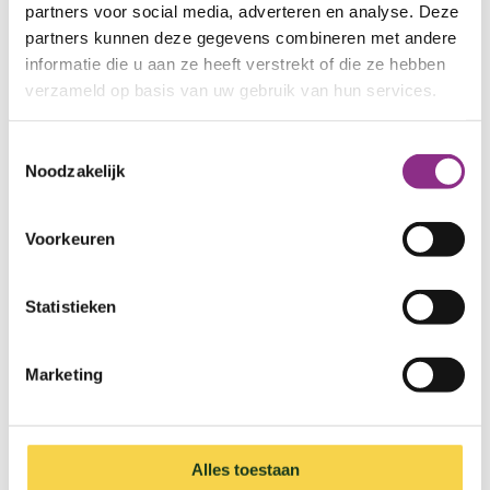
partners voor social media, adverteren en analyse. Deze
partners kunnen deze gegevens combineren met andere
informatie die u aan ze heeft verstrekt of die ze hebben
verzameld op basis van uw gebruik van hun services.
Toestemmingsselectie
Noodzakelijk
Voorkeuren
Statistieken
Marketing
Aardgasvrij wonen
Alles toestaan