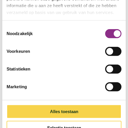
informatie die u aan ze heeft verstrekt of die ze hebben
verzameld op basis van uw gebruik van hun services.
Toestemmingsselectie
Noodzakelijk
Voorkeuren
Statistieken
Marketing
VvE
Maak kennis met de speciale
verduurzamingsaanpak voor VvE's en ontdek de
Alles toestaan
voordelen.
Selectie toestaan