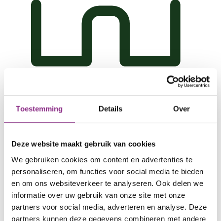
Monument
Krijg inzicht in regels en vergunningen, en je
Toestemming
Details
Over
financiële en duurzame mogelijkheden.
Naar monumenten
Deze website maakt gebruik van cookies
We gebruiken cookies om content en advertenties te
personaliseren, om functies voor social media te bieden
en om ons websiteverkeer te analyseren. Ook delen we
informatie over uw gebruik van onze site met onze
partners voor social media, adverteren en analyse. Deze
partners kunnen deze gegevens combineren met andere