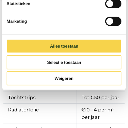
Statistieken
Dit bespaar je per product
Marketing
per jaar
Product
Jaarlijkse
Alles toestaan
besparing*
Selectie toestaan
Spaardouchekop
Tot €40 per jaar
Douchetimer
Tot €60–80 per
Weigeren
jaar
Tochtstrips
Tot €50 per jaar
Radiatorfolie
€10–14 per m²
per jaar