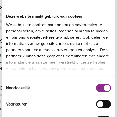
8. Isoleer verwarmingsbuizen
Buisisolatie voorkomt warmteverlies via cv-leidingen
Deze website maakt gebruik van cookies
in onverwarmde ruimtes. Plaats schuimisolatie om
We gebruiken cookies om content en advertenties te
leidingen in bijvoorbeeld de kelder of meterkast.
personaliseren, om functies voor social media te bieden
en om ons websiteverkeer te analyseren. Ook delen we
9. Energiezuinige apparaten
informatie over uw gebruik van onze site met onze
Nieuwe apparaten met energielabel A of B
partners voor social media, adverteren en analyse. Deze
gebruiken veel minder stroom. Vervang oude
partners kunnen deze gegevens combineren met andere
apparaten (zoals koel- en vrieskasten) door
informatie die u aan ze heeft verstrekt of die ze hebben
energiezuinige varianten.
verzameld op basis van uw gebruik van hun services.
10. Energieverbruiksmanager
Toestemmingsselectie
Een energieverbruiksmanager laat je inzicht krijgen
Noodzakelijk
in je energieverbruik via de slimme meter. Verbind
het apparaat of de app met de P1-poort van je
Voorkeuren
slimme meter.