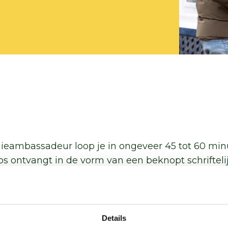
eambassadeur loop je in ongeveer 45 tot 60 min
ips ontvangt in de vorm van een beknopt schrifteli
ie en energieopwekking hebben veel voordelen:
mfortabeler
Details
ast van vocht (en schimmel)