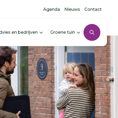
Agenda
Nieuws
Contact
dvies en bedrijven
Groene tuin
s uitklappen
In jouw buurt uitklappen
Menu Advies en bedrijven uitkla
Menu Groene tui