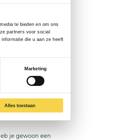
 media te bieden en om ons
ze partners voor social
nformatie die u aan ze heeft
s?
lrug en helpen je
ergieambassadeurs
Marketing
competenties en
inzet van de
Alles toestaan
heb je gewoon een