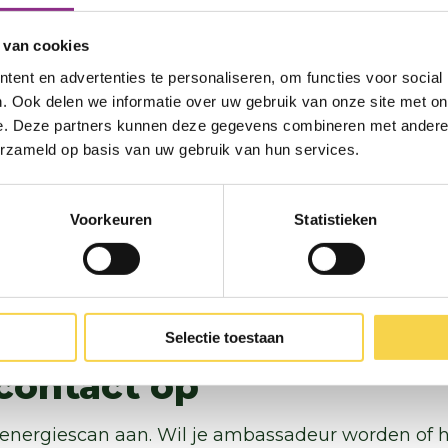
ratuur gaat langer mee
 van cookies
len: besparingen tot 25% per jaar zijn mogelijk
ent en advertenties te personaliseren, om functies voor social
. Ook delen we informatie over uw gebruik van onze site met on
e. Deze partners kunnen deze gegevens combineren met andere i
de energieambassadeur
erzameld op basis van uw gebruik van hun services.
urs wonen zelf in de Gemeente Utrechtse Heuve
uzes voor een energiezuinig huishouden. De en
Voorkeuren
Statistieken
op vrijwillige basis. De groep heeft aanvullende 
tig. Coöperatie Heuvelrug Energie coördineert de 
s in opdracht van de gemeente.
Selectie toestaan
contact op
 energiescan aan. Wil je ambassadeur worden of 