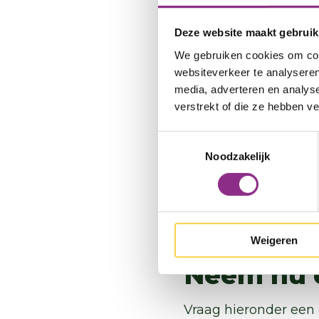
Verwarmingsappa
Deze website maakt gebruik
Financiële voorde
We gebruiken cookies om cont
websiteverkeer te analyseren
media, adverteren en analys
Wie zijn 
verstrekt of die ze hebben v
De energieambassade
Toestemmingsselectie
graag met slimme ke
Noodzakelijk
werken kosteloos en 
schoolt zich regelma
energieambassadeur
Weigeren
Neem nu 
Vraag hieronder een