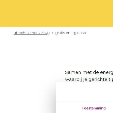
Kruimelpad
utrechtse heuvelrug
gratis energiescan
Samen met de energi
waarbij je gerichte t
Goed beheer, isolat
Je huis wordt co
Toestemming
Je hebt minder l