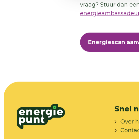
vraag? Stuur dan een
energieambassadeur
Energiescan aan
Snel n
Over h
Conta