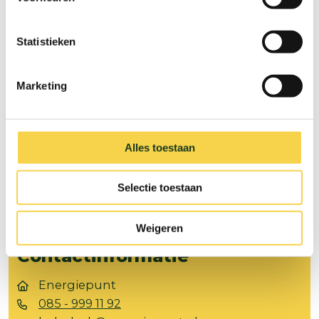
Statistieken
Volg ons op
Marketing
Facebook
Instagram
Snel naar
Alles toestaan
Over het Energiepunt
Contact
Selectie toestaan
Aanmelden
Weigeren
Nieuwsbrief
Contactinformatie
Energiepunt
085 - 999 11 92