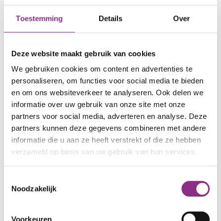
Toestemming
Details
Over
Deze website maakt gebruik van cookies
Klimaatweek
We gebruiken cookies om content en advertenties te
Van 2 t/m 8 november 2026 barst de zesde editie
personaliseren, om functies voor social media te bieden
van de Klimaatweek los.
en om ons websiteverkeer te analyseren. Ook delen we
Datum
2 t/m 8 november 2026
informatie over uw gebruik van onze site met onze
partners voor social media, adverteren en analyse. Deze
Check of jouw gemeente meedoet!
partners kunnen deze gegevens combineren met andere
over Klimaatweek
Lees meer
informatie die u aan ze heeft verstrekt of die ze hebben
verzameld op basis van uw gebruik van hun services.
Toestemmingsselectie
Noodzakelijk
Voorkeuren