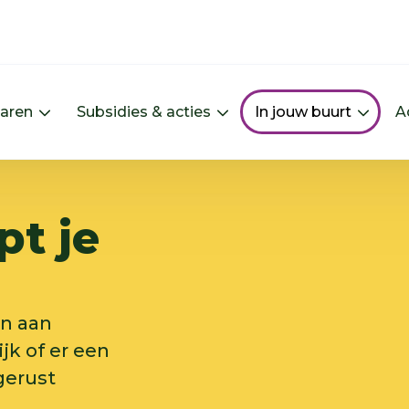
paren
Subsidies & acties
In jouw buurt
A
Menu Energie besparen uitklappen
Menu Subsidies & actie
Menu 
pt je
an aan
k of er een
 gerust