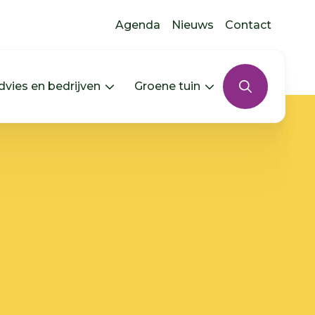
Agenda
Nieuws
Contact
dvies en bedrijven
Groene tuin
s uitklappen
In jouw buurt uitklappen
Menu Advies en bedrijven uitkla
Menu Groene tui