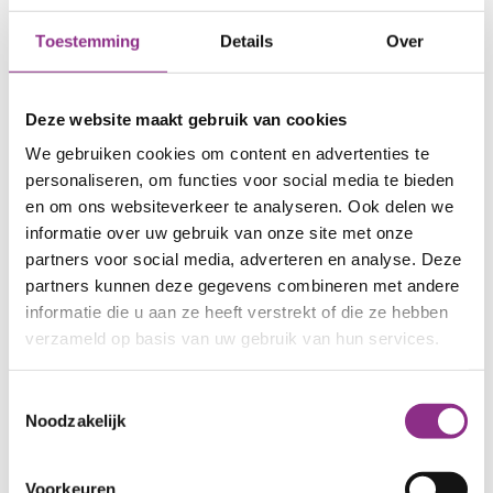
Toestemming
Details
Over
Deze website maakt gebruik van cookies
Klimaatweek
We gebruiken cookies om content en advertenties te
Van 2 t/m 8 november 2026 barst de zesde editie
personaliseren, om functies voor social media te bieden
van de Klimaatweek los.
en om ons websiteverkeer te analyseren. Ook delen we
Datum
2 t/m 8 november 2026
informatie over uw gebruik van onze site met onze
partners voor social media, adverteren en analyse. Deze
Check of jouw gemeente meedoet!
partners kunnen deze gegevens combineren met andere
over Klimaatweek
Lees meer
informatie die u aan ze heeft verstrekt of die ze hebben
verzameld op basis van uw gebruik van hun services.
Toestemmingsselectie
Noodzakelijk
Voorkeuren