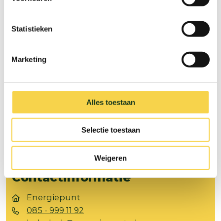
Statistieken
Volg ons op
Marketing
Facebook
Instagram
Snel naar
Alles toestaan
Over het Energiepunt
Contact
Selectie toestaan
Aanmelden
Weigeren
Nieuwsbrief
Contactinformatie
Energiepunt
085 - 999 11 92