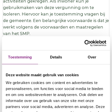
activiteiten gekregen. Als inwoner kun je
gebruikmaken van deze vergunning om te
isoleren. Hiervoor kan je toestemming vragen bij
de gemeente. Een belangrijke voorwaarde is dat je
werkt volgens de voorwaarden en maatregelen
van het SMP.
Voorlopig Soortenmanagementplan (pré-SMP)
Sommige gemeenten waarvan het SMP nog in
Toestemming
Details
Over
voorbereiding is, hebben een voorlopige pre-
SMP-aanpak en -vergunning. Deze vergunning
geldt 2 jaar, tot het SMP gereed is. Als inwoner
Deze website maakt gebruik van cookies
kun je onder deze gemeentelijke pre-SMP
We gebruiken cookies om content en advertenties te
vergunning in veel gevallen al wél isoleren.
personaliseren, om functies voor social media te bieden
Voorwaarden zijn dat je dit meldt (of laat melden
en om ons websiteverkeer te analyseren. Ook delen we
door het isolatiebedrijf) bij de gemeente en dat je
informatie over uw gebruik van onze site met onze
natuurvriendelijk isoleert
. Bij natuurvriendelijk
partners voor social media, adverteren en analyse. Deze
isoleren (NVI) zorgt het isolatiebedrijf dat er geen