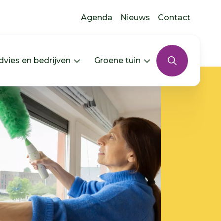
Agenda
Nieuws
Contact
dvies en bedrijven
Groene tuin
s uitklappen
In jouw buurt uitklappen
Menu Advies en bedrijven uitkla
Menu Groene tui