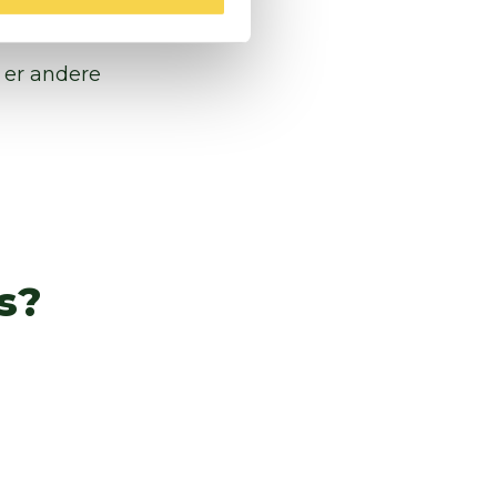
er per jaar. Zo blijft
 er andere
is?