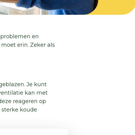
htproblemen en
 moet erin. Zeker als
 geblazen. Je kunt
ventilatie kan met
: deze reageren op
n sterke koude
s je niet zo’n