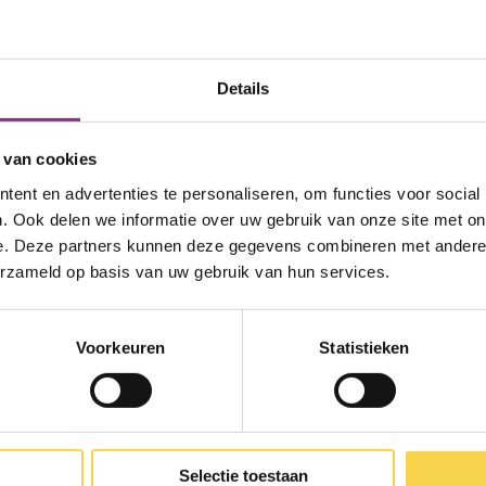
het best een lokale ventilatie-unit laten plaatsen
 Hiermee kun je de belangrijkste ruimte, de wo
t gebruikt de warmte van de afgevoerde lucht om 
Details
e gelijk ook energie!
 van cookies
e ook uitbreiden met sensoren die CO2 en/of vocht
ent en advertenties te personaliseren, om functies voor social
komt er meer CO2 in de lucht. De sensor meet dit
. Ook delen we informatie over uw gebruik van onze site met on
ken.
e. Deze partners kunnen deze gegevens combineren met andere i
erzameld op basis van uw gebruik van hun services.
ntilatietips
d lucht van buiten naar binnen kan. Gebruik rooste
Voorkeuren
Statistieken
uchtcirculatie in je huis: houd minstens 1,5 centi
drempel en plaats ventilatieroosters.
 ventilatie nooit uit.
Selectie toestaan