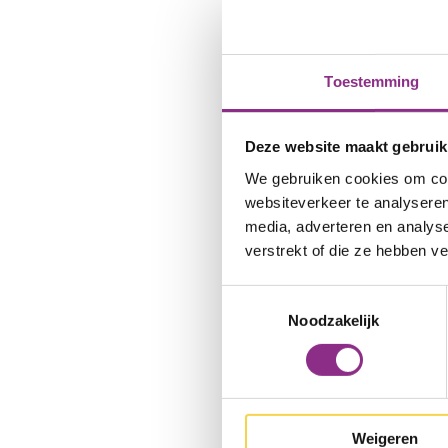
systeem hebt, kan je 
warmteterugwinning.
ventileren. Deze uni
Toestemming
warmen. Zo bespaar j
Deze website maakt gebruik
Je kunt de ventilati
We gebruiken cookies om cont
mensen in huis? Dan 
websiteverkeer te analyseren
ventilatie harder wer
media, adverteren en analys
verstrekt of die ze hebben v
5 handige ve
Toestemmingsselectie
Zorg dat er altij
Noodzakelijk
een kier.
Zorg voor goede l
binnendeur en de 
Zet je mechanische
Weigeren