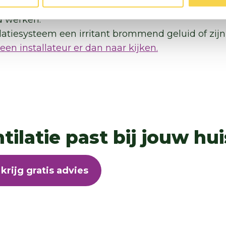
toestel regelmatig schoon en vervang de filters 1 ke
d werken.
atiesysteem een irritant brommend geluid of zijn
een installateur er dan naar kijken.
ilatie past bij jouw hu
krijg gratis advies