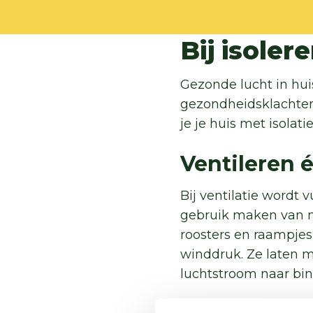
Bij isoler
Gezonde lucht in hui
gezondheidsklachten m
je je huis met isolati
Ventileren 
Bij ventilatie wordt 
gebruik maken van na
roosters en raampjes 
winddruk. Ze laten m
luchtstroom naar bi
Ongeveer 3 op de 10 