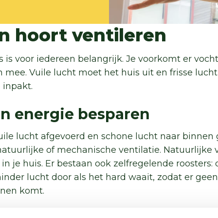
en hoort ventileren
s is voor iedereen belangrijk. Je voorkomt er voc
ee. Vuile lucht moet het huis uit en frisse lucht
e inpakt.
én energie besparen
vuile lucht afgevoerd en schone lucht naar binnen
tuurlijke of mechanische ventilatie. Natuurlijke 
in je huis. Er bestaan ook zelfregelende roosters
inder lucht door als het hard waait, zodat er gee
nnen komt.
huizen heeft een mechanisch ventilatiesysteem. Al