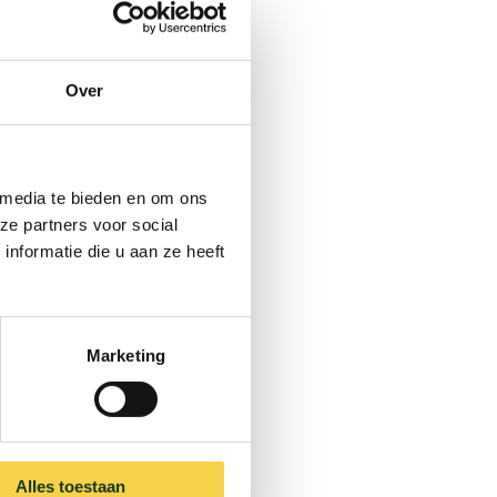
, met
onkamer, goed
verse lucht op te
Over
 meten. Zijn er meer
 media te bieden en om ons
 en laat de
ze partners voor social
nformatie die u aan ze heeft
rs of zet ramen op
Marketing
meter tussen de
Alles toestaan