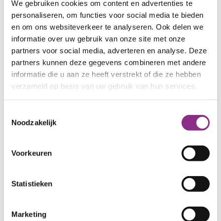
We gebruiken cookies om content en advertenties te
afgevoerde lucht om verse lucht op te warmen.
personaliseren, om functies voor social media te bieden
Zo bespaar je gelijk ook energie!
en om ons websiteverkeer te analyseren. Ook delen we
informatie over uw gebruik van onze site met onze
Je kunt de ventilatie ook uitbreiden met sensoren
partners voor social media, adverteren en analyse. Deze
die CO2 en/of vocht meten. Zijn er meer mensen in
partners kunnen deze gegevens combineren met andere
informatie die u aan ze heeft verstrekt of die ze hebben
huis? Dan komt er meer CO2 in de lucht. De
verzameld op basis van uw gebruik van hun services.
sensor meet dit en laat de ventilatie harder
werken.
Toestemmingsselectie
Noodzakelijk
5 handige ventilatietips
Zorg dat er altijd lucht van buiten naar
Voorkeuren
binnen kan. Gebruik roosters of zet ramen op
een kier.
Statistieken
Zorg voor goede luchtcirculatie in je huis:
houd minstens 1,5 centimeter tussen de
binnendeur en de drempel en plaats
Marketing