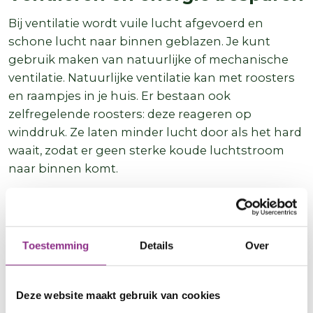
Bij ventilatie wordt vuile lucht afgevoerd en
schone lucht naar binnen geblazen. Je kunt
gebruik maken van natuurlijke of mechanische
ventilatie. Natuurlijke ventilatie kan met roosters
en raampjes in je huis. Er bestaan ook
zelfregelende roosters: deze reageren op
winddruk. Ze laten minder lucht door als het hard
waait, zodat er geen sterke koude luchtstroom
naar binnen komt.
Ongeveer 3 op de 10 huizen heeft een
mechanisch ventilatiesysteem. Als je niet zo’n
systeem hebt, kan je het best een lokale
Toestemming
Details
Over
ventilatie-unit laten plaatsen, met
warmteterugwinning. Hiermee kun je de
belangrijkste ruimte, de woonkamer, goed
Deze website maakt gebruik van cookies
ventileren. Deze unit gebruikt de warmte van de