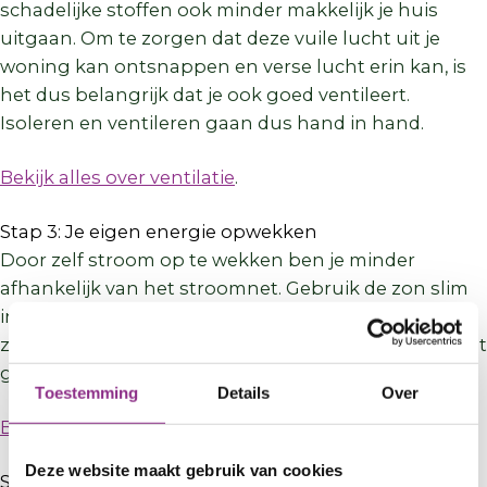
schadelijke stoffen ook minder makkelijk je huis
uitgaan. Om te zorgen dat deze vuile lucht uit je
woning kan ontsnappen en verse lucht erin kan, is
het dus belangrijk dat je ook goed ventileert.
Isoleren en ventileren gaan dus hand in hand.
Bekijk alles over ventilatie
.
Stap 3: Je eigen energie opwekken
Door zelf stroom op te wekken ben je minder
afhankelijk van het stroomnet. Gebruik de zon slim
in je huis met zonnepanelen op je dak of een
zonneboiler. Voor een lagere energierekening en het
gebruik van duurzamere bronnen.
Toestemming
Details
Over
Bekijk de informatie over stroom opwekken.
Deze website maakt gebruik van cookies
Stap 4: Duurzaam verwarmen en koelen